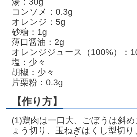
湯：30g
コンソメ：0.3g
オレンジ：5g
砂糖：1g
薄口醤油：2g
オレンジジュース（100%）：1
塩：少々
胡椒：少々
片栗粉：0.3g
【作り方】
(1)鶏肉は一口大、ごぼうは斜
ょう切り、玉ねぎはくし型切り