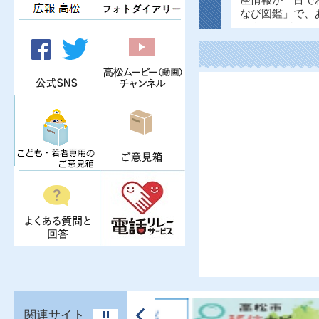
再現する展覧会です。
座情報が一目で
会期：8月11日（火曜日）
なび図鑑」で、
から9月23日（水曜日）ま
ッタリの“まなび
前へ
で
てみませんか？
関連サイト