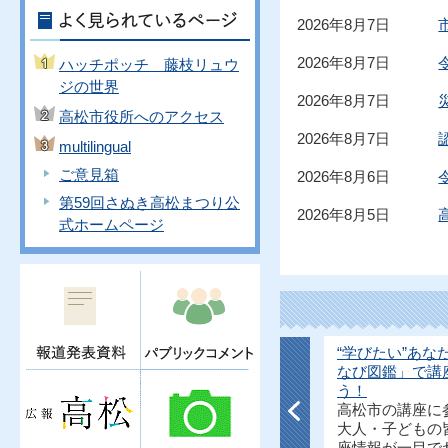
2026年8月7日
2026年8月7日
ハッチポッチ 藤枝リュウ
ジの世界
2026年8月7日
高松市役所へのアクセス
2026年8月7日
multilingual
ご意見箱
2026年8月6日
第59回さぬき高松まつり公
2026年8月5日
式ホームページ
『あそびにおいでよ！
“学びたい”あな
2』〜2026夏休み_大島よ
なび図鑑」で講
しふみ彫刻展〜
う！
大島の制作の原点と言える
高松市の講座に
幼少期の夏休みの思い出を
大人・子どもの