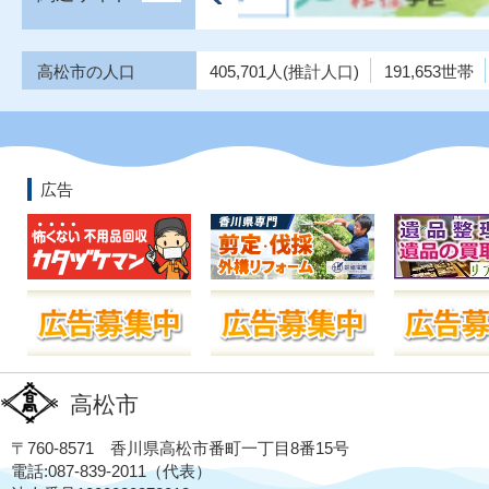
自動
前
再生
へ
停止
高松市の人口
405,701人(推計人口)
191,653世帯
広告
高松市
〒760-8571 香川県高松市番町一丁目8番15号
電話:087-839-2011（代表）