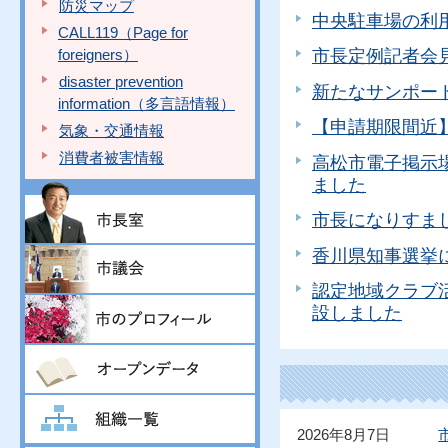
防災マップ
中央駐車場の利
CALL119（Page for
foreigners）
市長定例記者会
disaster prevention
新たなサンポー
information（多言語情報）
【申請期限間近
気象・交通情報
消費者被害情報
高松市電子掲示
ました
市長になりすま
香川県知事選挙
認定地域クラブ
設しました
2026年8月7日