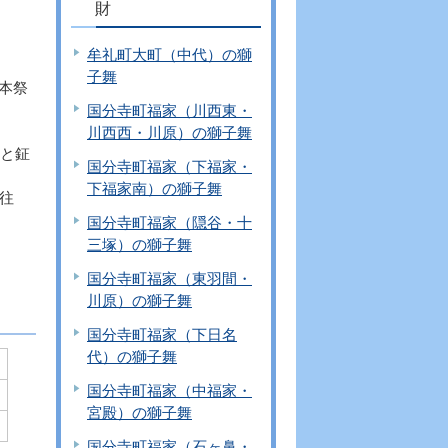
財
牟礼町大町（中代）の獅
子舞
本祭
国分寺町福家（川西東・
川西西・川原）の獅子舞
鼓と鉦
国分寺町福家（下福家・
下福家南）の獅子舞
往
国分寺町福家（隠谷・十
三塚）の獅子舞
国分寺町福家（東羽間・
川原）の獅子舞
国分寺町福家（下日名
代）の獅子舞
国分寺町福家（中福家・
宮殿）の獅子舞
国分寺町福家（石ヶ鼻・