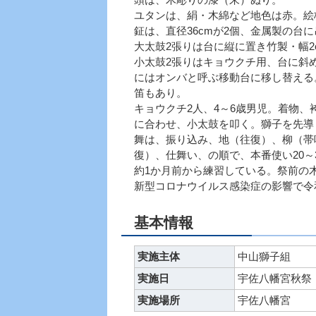
ユタンは、絹・木綿など地色は赤。絵
鉦は、直径36cmが2個、金属製の台
大太鼓2張りは台に縦に置き竹製・幅2c
小太鼓2張りはキョウクチ用、台に斜め
にはオンバと呼ぶ移動台に移し替える
笛もあり。
キョウクチ2人、4～6歳男児。着物、
に合わせ、小太鼓を叩く。獅子を先導
舞は、振り込み、地（往復）、柳（帯
復）、仕舞い、の順で、本番使い20～
約1か月前から練習している。祭前の
新型コロナウイルス感染症の影響で令
基本情報
実施主体
中山獅子組
実施日
宇佐八幡宮秋祭
実施場所
宇佐八幡宮