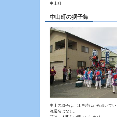
中山町
中山町の獅子舞
中山の獅子は、江戸時代から続いてい
流儀名はなし。
頭は、木彫りの漆（朱）ぬり。