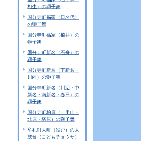
相生）の獅子舞
国分寺町福家（日名代）
の獅子舞
国分寺町福家（楠井）の
獅子舞
国分寺町新名（石舟）の
獅子舞
国分寺町新名（下新名・
川向）の獅子舞
国分寺町新名（川辺・中
新名・南新名・春日）の
獅子舞
国分寺町柏原（一里山・
北原・塔原）の獅子舞
牟礼町大町（役戸）の太
鼓台（こどもチョウサ）