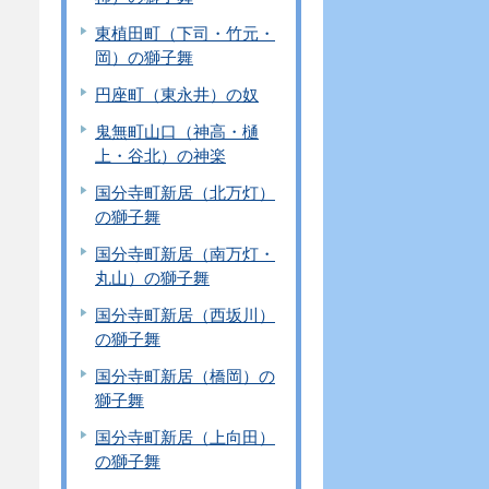
東植田町（下司・竹元・
岡）の獅子舞
円座町（東永井）の奴
鬼無町山口（神高・樋
上・谷北）の神楽
国分寺町新居（北万灯）
の獅子舞
国分寺町新居（南万灯・
丸山）の獅子舞
国分寺町新居（西坂川）
の獅子舞
国分寺町新居（橋岡）の
獅子舞
国分寺町新居（上向田）
の獅子舞