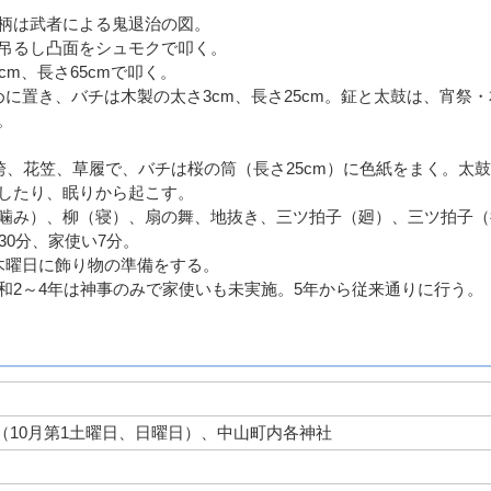
柄は武者による鬼退治の図。
に吊るし凸面をシュモクで叩く。
m、長さ65cmで叩く。
に置き、バチは木製の太さ3cm、長さ25cm。鉦と太鼓は、宵祭・
。
袴、花笠、草履で、バチは桜の筒（長さ25cm）に色紙をまく。太
したり、眠りから起こす。
噛み）、柳（寝）、扇の舞、地抜き、三ツ拍子（廻）、三ツ拍子（
30分、家使い7分。
木曜日に飾り物の準備をする。
和2～4年は神事のみで家使いも未実施。5年から従来通りに行う。
（10月第1土曜日、日曜日）、中山町内各神社