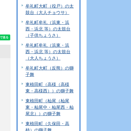
牟礼町大町（役戸）の太
鼓台（大人チョウサ）
牟礼町牟礼（浜東・浜
西・浜北 等）の太鼓台
（子供ちょうさ）
牟礼町牟礼（浜東・浜
西・浜北 等）の太鼓台
（大人ちょうさ）
牟礼町大町（反熊）の獅
子舞
東植田町（高様（高様
東・高様西））の獅子舞
東植田町（杣尾（杣尾
東・杣尾中・杣尾西・杣
尾北））の獅子舞
東植田町（久保田・高
柿）の獅子舞