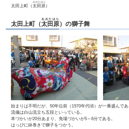
おおたはら
太田上町（
太田原
）
おおたはら
太田上町（
太田原
）の獅子舞
始まりは不明だが、50年位前（1970年代頃）が一番盛んで
流儀は白山流立ち五段といっている。
本づかいが20分あまり、免場づかいが5～6分である。
はっぴに鉢巻きで獅子をつかう。