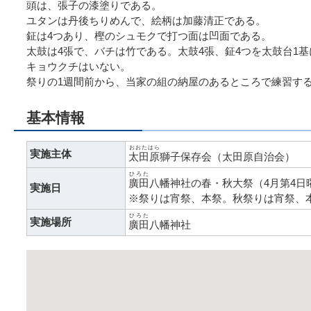
頭は、張子の漆塗りである。
ユタンは丹後ちりめんで、絵柄は加藤清正である。
鉦は4つあり、樫のシュモクで打つ面は凹面である。
太鼓は4張で、バチは竹である。太鼓4張、鉦4つを太鼓台1
キョウクチはいない。
祭りの1週間前から、当家の組の納屋のあるところで練習す
基本情報
おおたはら
実施主体
太田原
獅子保存会（太田原自治会）
ひろた
廣田
八幡神社の春・秋大祭（4月第4日
実施日
※祭りは宵祭、本祭。秋祭りは宵祭、
ひろた
実施場所
廣田
八幡神社