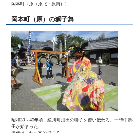
岡本町（原（原北・原南））
岡本町（原）の獅子舞
昭和30～40年頃、綾川町畑田の獅子を習い伝わる。一時中断
子が始まった。
流儀は、たち五段である。