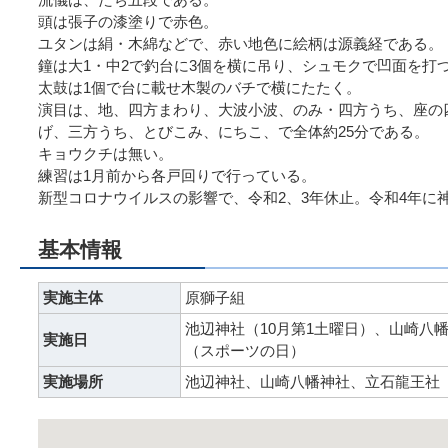
頭は張子の漆塗りで赤色。
ユタンは絹・木綿などで、赤い地色に絵柄は源義経である。
鐘は大1・中2で釣台に3個を横に吊り、シュモクで凹面を打
太鼓は1個で台に載せ木製のバチで横にたたく。
演目は、地、四方まわり、大波小波、のみ・四方うち、座の
げ、三方うち、とびこみ、にちこ、で全体約25分である。
キョウクチは無い。
練習は1月前から各戸回りで行っている。
新型コロナウイルスの影響で、令和2、3年休止。令和4年に
基本情報
実施主体
原獅子組
池辺神社（10月第1土曜日）、山崎八
実施日
（スポーツの日）
実施場所
池辺神社、山崎八幡神社、立石龍王社