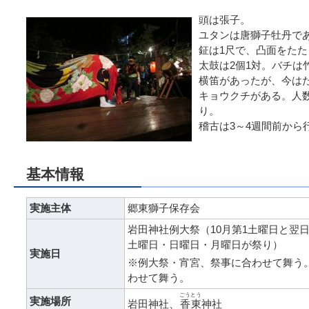
頭は張子。
ユタンは唐獅子牡丹で
鉦は1尺で、凸面をたた
太鼓は2個1対。バチは
横笛があったが、今は
キョウクチがある。人
り。
稽古は3～4週間前から
基本情報
実施主体
郷東獅子保存会
岩田神社例大祭（10月第1土曜日と翌
土曜日・日曜日・月曜日が祭り）
実施日
※例大祭・宵宮、祭事に合わせて舞う。2
わせて舞う。
ごうとう
実施場所
岩田神社、
香東
神社