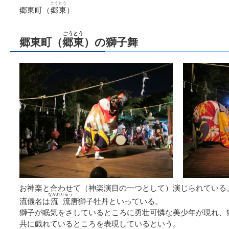
ごうとう
郷東町（
郷東
）
ごうとう
郷東町（
郷東
）の獅子舞
お神楽と合わせて（神楽演目の一つとして）演じられている
ながれりゅう
流儀名は
流流
唐獅子牡丹といっている。
獅子が眠気をさしているところに勇壮可憐な美少年が現れ、
共に戯れているところを表現しているという。