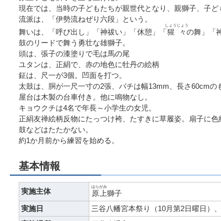
現在では、当時の子どもたちが親世代となり、親獅子、子ど
流派は、「伊勢流ねぜり六段」という。
しょうじょう
舞いは、「呼び出し」「神祓い」「休憩」「
猩々
の舞」「
鼓のリードで舞う勇壮な雄獅子。
頭は、張子の漆塗りで毛は馬の尾
ユタンは、正絹で、赤の地色に牡丹の絵柄
鉦は、尺一が3個。凹面を打つ。
太鼓は、胴が一尺一寸の2張、バチは幅13mm、長さ60cmの
屋台は木製の台車付き。他に鳴物なし。
キョウクチは4名で年長～小学生の女児。
正絹友禅絵柄反物にたっつけ袴、たすきに草履姿。扇子に色
鼓などはたたかない。
約1か月前から練習を始める。
基本情報
はらがみ
実施主体
原上
獅子
実施日
三谷八幡宮本祭り（10月第2日曜日）