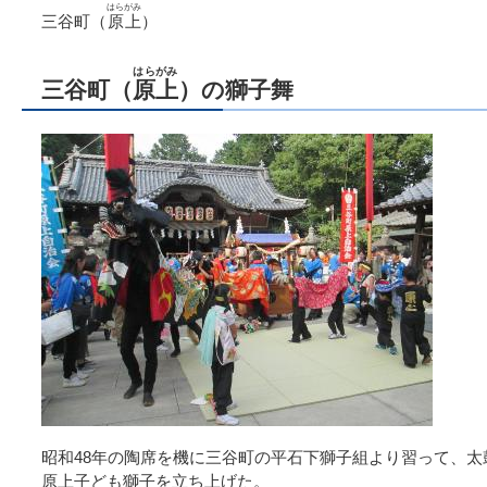
はらがみ
三谷町（
原上
）
はらがみ
三谷町（
原上
）の獅子舞
昭和48年の陶席を機に三谷町の平石下獅子組より習って、
原上子ども獅子を立ち上げた。