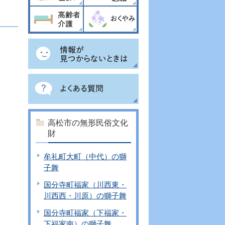
高松市の無形民俗文化
財
牟礼町大町（中代）の獅
子舞
国分寺町福家（川西東・
川西西・川原）の獅子舞
国分寺町福家（下福家・
下福家南）の獅子舞