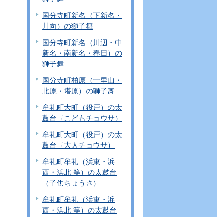
国分寺町新名（下新名・
川向）の獅子舞
国分寺町新名（川辺・中
新名・南新名・春日）の
獅子舞
国分寺町柏原（一里山・
北原・塔原）の獅子舞
牟礼町大町（役戸）の太
鼓台（こどもチョウサ）
牟礼町大町（役戸）の太
鼓台（大人チョウサ）
牟礼町牟礼（浜東・浜
西・浜北 等）の太鼓台
（子供ちょうさ）
牟礼町牟礼（浜東・浜
西・浜北 等）の太鼓台