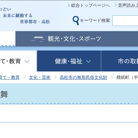
このページの本文へ移動
総合トップページへ
音声読み
キーワード検索
育て・教育
文化・芸術
高松市の無形民俗文化財
檀紙町（半
子舞