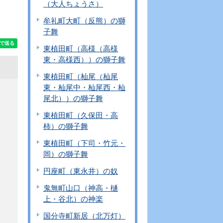
（大人ちょうさ）
牟礼町大町（反熊）の獅
子舞
東植田町（高様（高様
東・高様西））の獅子舞
東植田町（杣尾（杣尾
東・杣尾中・杣尾西・杣
尾北））の獅子舞
東植田町（久保田・高
柿）の獅子舞
東植田町（下司・竹元・
岡）の獅子舞
円座町（東永井）の奴
鬼無町山口（神高・樋
上・谷北）の神楽
国分寺町新居（北万灯）