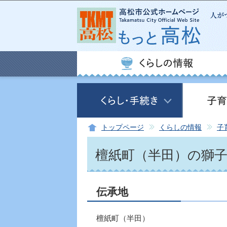
トップページ
くらしの情報
子
檀紙町（半田）の獅
伝承地
檀紙町（半田）