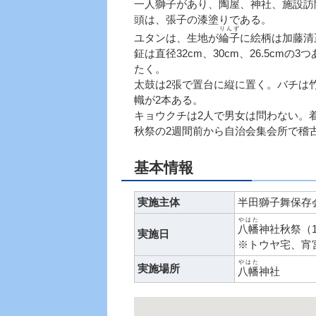
一人獅子があり、陶屋、神社、施設訪
頭は、張子の漆塗りである。
りんず
ユタンは、生地が
綸子
に絵柄は加藤清
鉦は直径32cm、30cm、26.5cmの
たく。
太鼓は2張で置台に縦に置く。バチは竹を
幟が2本ある。
キョウクチは2人で男女は問わない。
秋祭の2週間前から自治会集会所で稽
基本情報
実施主体
半田獅子舞保存
やはた
八幡
神社秋祭（
実施日
※トウヤ宅、宵
やはた
実施場所
八幡
神社