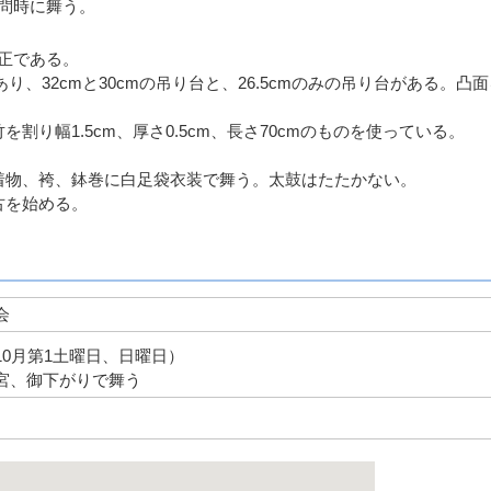
問時に舞う。
正である。
3つあり、32cmと30cmの吊り台と、26.5cmのみの吊り台がある。凸
割り幅1.5cm、厚さ0.5cm、長さ70cmのものを使っている。
着物、袴、鉢巻に白足袋衣装で舞う。太鼓はたたかない。
古を始める。
会
10月第1土曜日、日曜日）
宮、御下がりで舞う