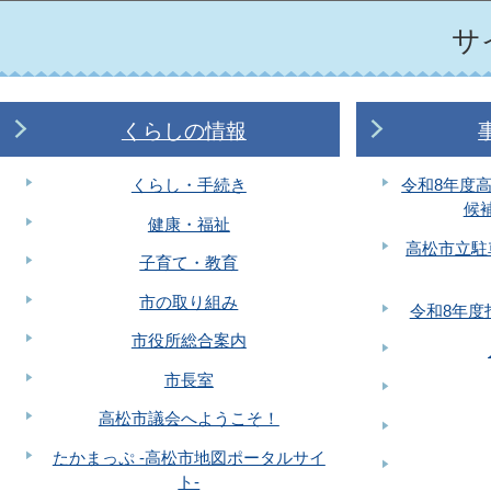
この
サ
くらしの情報
くらし・手続き
令和8年度
候
健康・福祉
高松市立駐
子育て・教育
市の取り組み
令和8年度
市役所総合案内
市長室
高松市議会へようこそ！
たかまっぷ -高松市地図ポータルサイ
ト-