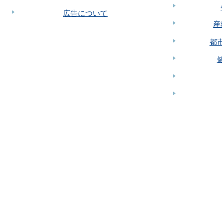
広告について
産
都