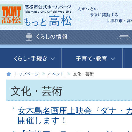
この
トップページ
イベント
文化・芸術
文化・芸術
女木島名画座上映会『ダナ・
開催します！