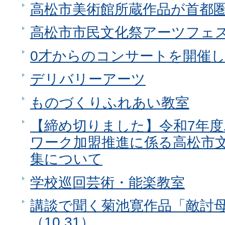
高松市美術館所蔵作品が首都
高松市市民文化祭アーツフェ
0才からのコンサートを開催
デリバリーアーツ
ものづくりふれあい教室
【締め切りました】令和7年
ワーク加盟推進に係る高松市
集について
学校巡回芸術・能楽教室
講談で聞く菊池寛作品「敵討
（10.31）