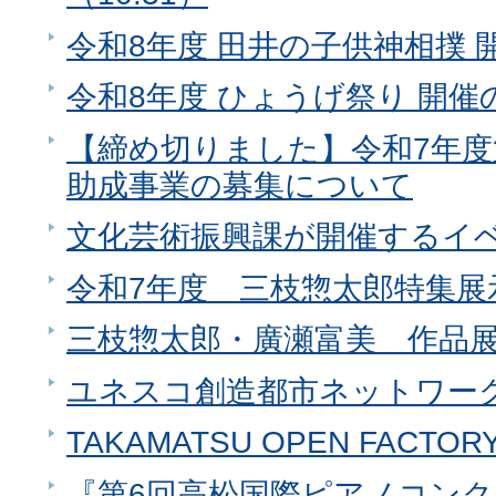
令和8年度 田井の子供神相撲 
令和8年度 ひょうげ祭り 開催
【締め切りました】令和7年度
助成事業の募集について
文化芸術振興課が開催するイ
令和7年度 三枝惣太郎特集展
三枝惣太郎・廣瀬富美 作品
ユネスコ創造都市ネットワー
TAKAMATSU OPEN FACTOR
『第6回高松国際ピアノコン