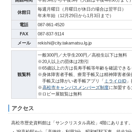
毎週月曜日（月曜日が休日の場合は翌平日）
休館日
年末年始（12月29日から1月3日まで）
電話
087-861-4520
FAX
087-837-9114
メール
rekishi@city.takamatsu.lg.jp
一般300円／大学生200円／高校生以下は無料
※20人以上の団体は2割引
※65歳以上の方は長寿手帳等年齢を確認できる
観覧料
※身体障害者手帳、療育手帳又は精神障害者保
手帳又は障がい者手帳アプリ「
ミライロID
」
※
高松市キャンパスメンバーズ制度
に加盟する
※ロビー展観覧は無料
アクセス
高松市歴史資料館は「サンクリスタル高松」4階にあります
・JR高松駅から「高徳線」利用3分、昭和町駅下車、徒歩3分