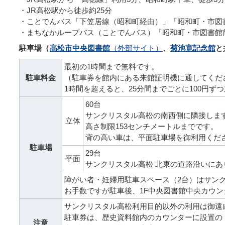
・JR高松駅から徒歩約25分
・ことでんバス「下笠居線（昭和町経由）」「昭和町・市図
・まちなかループバス（ことでんバス）「昭和町・市図書館
駐車場（
高松市中央図書館
（外部サイト）
、
菊池寛記念館
と
最初の1時間まで無料です。
駐車料金
（駐車券を館内にある来館証明機に通してくだ
1時間を超えると、25分間までごとに100円ず
60台
サンクリスタル高松の南西側に隣接しま
立体
高さ制限153センチメートルまでです。
背の高い車は、平面駐車場を御利用くだ
駐車場
29台
平面
サンクリスタル高松 北東の道路沿いにあ
障がい者・妊婦用駐車スペース（2台）はサン
お手数ですが駐車後、1F中央図書館中央カウ
サンクリスタル高松利用目的以外の利用は御遠
駐車券は、歴史資料館内のカウンターに設置の
注意