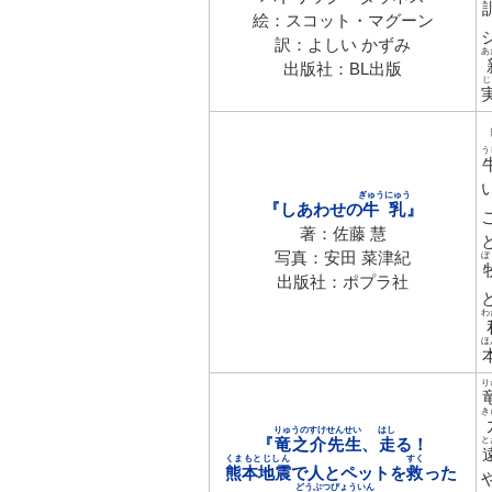
絵：スコット・マグーン
訳：よしい かずみ
あ
出版社：BL出版
う
ぎゅうにゅう
『しあわせの
牛乳
』
著：佐藤 慧
写真：安田 菜津紀
ぼ
出版社：ポプラ社
わ
ほ
り
き
りゅうのすけせんせい
はし
『
竜之介先生
、
走
る！
と
くまもとじしん
すく
熊本地震
で人とペットを
救
った
どうぶつびょういん