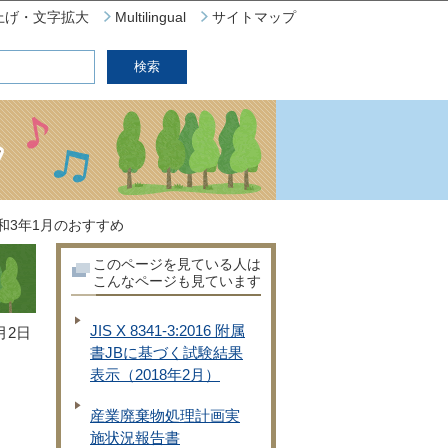
上げ・文字拡大
Multilingual
サイトマップ
和3年1月のおすすめ
このページを見ている人は
こんなページも見ています
JIS X 8341-3:2016 附属
月2日
書JBに基づく試験結果
表示（2018年2月）
産業廃棄物処理計画実
施状況報告書