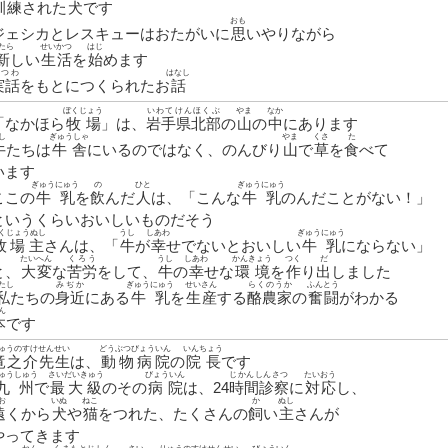
訓練
された
犬
です
おも
ジェシカとレスキューはおたがいに
思
いやりながら
たら
せいかつ
はじ
新
しい
生活
を
始
めます
じつわ
はなし
実話
をもとにつくられたお
話
ぼくじょう
いわてけんほくぶ
やま
なか
「なかほら
牧場
」は、
岩手県北部
の
山
の
中
にあります
し
ぎゅうしゃ
やま
くさ
た
牛
たちは
牛舎
にいるのではなく、のんびり
山
で
草
を
食
べて
います
ぎゅうにゅう
の
ひと
ぎゅうにゅう
ここの
牛乳
を
飲
んだ
人
は、「こんな
牛乳
のんだことがない！」
というくらいおいしいものだそう
くじょうぬし
うし
しあわ
ぎゅうにゅう
牧場主
さんは、「
牛
が
幸
せでないとおいしい
牛乳
にならない」
たいへん
くろう
うし
しあわ
かんきょう
つく
だ
と、
大変
な
苦労
をして、
牛
の
幸
せな
環境
を
作
り
出
しました
たし
みぢか
ぎゅうにゅう
せいさん
らくのうか
ふんとう
私
たちの
身近
にある
牛乳
を
生産
する
酪農家
の
奮闘
がわかる
ん
本
です
ゅうのすけせんせい
どうぶつびょういん
いんちょう
竜之介先生
は、
動物病院
の
院長
です
ゅうしゅう
さいだいきゅう
びょういん
じかんしんさつ
たいおう
九州
で
最大級
のその
病院
は、24
時間診察
に
対応
し、
お
いぬ
ねこ
か
ぬし
遠
くから
犬
や
猫
をつれた、たくさんの
飼
い
主
さんが
やってきます