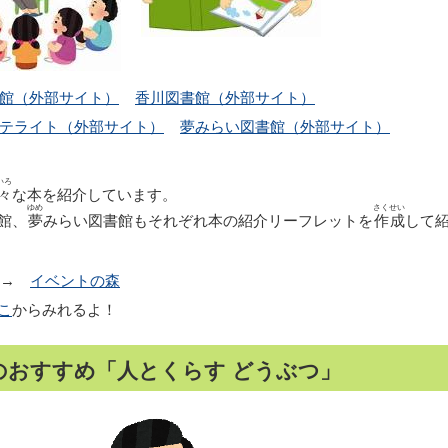
館（外部サイト）
香川図書館（外部サイト）
テライト（外部サイト）
夢みらい図書館（外部サイト）
いろ
々
な本を紹介しています。
ゆめ
さくせい
館、
夢
みらい図書館もそれぞれ本の紹介リーフレットを
作成
して
 →
イベントの森
こ
からみれるよ！
年1月のおすすめ「人とくらす どうぶつ」