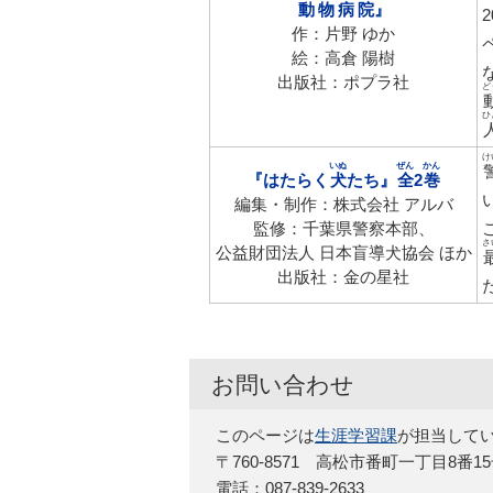
動物病院
』
2
作：片野 ゆか
絵：高倉 陽樹
出版社：ポプラ社
ど
ひ
け
いぬ
ぜん
かん
『はたらく
犬
たち
』
全
2
巻
編集・制作：株式会社 アルバ
監修：千葉県警察本部、
さ
公益財団法人 日本盲導犬協会 ほか
出版社：金の星社
お問い合わせ
このページは
生涯学習課
が担当して
〒760-8571 高松市番町一丁目8番1
電話：087-839-2633