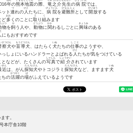
ねん
くまもとじしん
さい
りゅうのすけせんせい
びょういん
016
年
の
熊本地震
の
際
、
竜之介先生
の
病院
では、
づ
ひと
びょういん
ひなんじょ
かいほう
ペット
連
れの
人
たちに、
病院
を
避難所
として
開放
する
おお
と
く
など
多
くのことに
取
り
組
みます
うぶつ
か
どうぶつ
かか
きょうみ
動物
を
飼
う人や、
動物
に
関
わるしごとに
興味
のある
と
人
にもおすすめです
いさつけん
もうどうけん
いぬ
しごと
警察犬
や
盲導犬
、はたらく
犬
たちの
仕事
のようすや、
ひと
き
いっしょにいるハンドラーとよばれる
人
たちが
気
をつけている
しゃしん
しょうかい
ことなどが、たくさんの
写真
で
紹介
されています
いきん
たんちけん
たんちけん
いぬ
最近
は、がん
探知犬
やトコジラミ
探知犬
など、ますます
犬
かつやく
ば
たちの
活躍
の
場
がふえているようです
います。
5号本庁舎10階