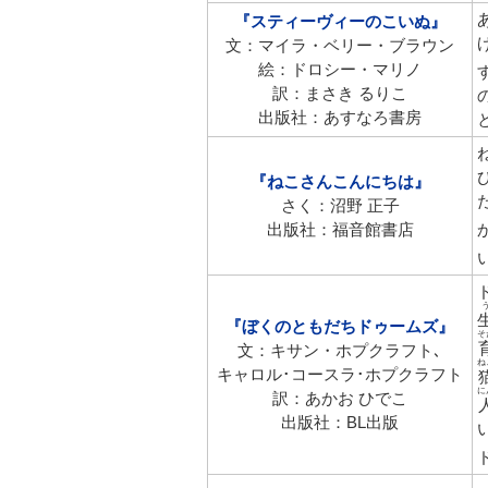
『スティーヴィーのこいぬ』
文：マイラ・ベリー・ブラウン
絵：ドロシー・マリノ
訳：まさき るりこ
出版社：あすなろ書房
『ねこさんこんにちは』
さく：沼野 正子
出版社：福音館書店
『ぼくのともだちドゥームズ』
そ
文：キサン・ホプクラフト､
ね
キャロル･コースラ･ホプクラフト
に
訳：あかお ひでこ
出版社：BL出版