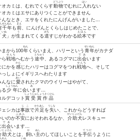
どうぶつ
はい
オオカミは、むれでくらす
動物
でむれに
入
れない
オオカミはエサにありつくことができません
そんなとき、エサをくれたにんげんがいました…
んぜんねん
まえ
何千年
も
前
、にんげんとくらしはじめたことで、
いぬ
う
みち
えほん
「
犬
」が
生
まれてくる
道
すじがわかる
絵本
です
ねん
せいねん
いまから100
年
くらいまえ、ハリーという
青年
がカナダ
せんち
とちゅう
であ
から
戦地
へむかう
途中
、あるコグマに
出会
います
かん
せんち
なにかを
感
じたハリーはコグマをつれ
戦地
へ、そして
いっしょにイギリスへわたります
あい
みんなに
愛
されたクマのウイリーはやがて、
しょうねん
あ
ある
少年
に
会います
…
しょうじゅしょうさくひん
コルデコット
賞受賞作品
じこ
かたあし
うしな
ジェシカは
事故
で
片足
を
失
い、これからどうすれば
ふあん
かいじょけん
いいのか
不安
におそわれるなか、
介助犬
レスキュー
であ
に
出会
います…
いじょけん
か
ぬし
てつだ
介助犬
とは、
飼
い
主
のしてほしいことを
手伝
うように
んれん
いぬ