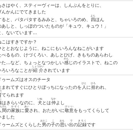
あさはやく、スティーヴィーは、しんぶんをとりに、
げんかんにでてきました
よん
すると、パタパタするみみと、ちゃいろのめ、
四
ほん
のあしと、しっぽのついたものが「キュウ、キュウ！」
と、ないています…
ねこはすきですか？
ひととおなじように、ねこにもいろんなねこがいます
たべるもの、けづくろい、あしとひげ、きもちのあらわし
かん
かた…など、ちょっとなつかしい
感
じのイラストで、ねこの
しょうかい
いろいろなことが
紹介
されています
ドゥームズはオスのチータ
う
ひと
ひろ
生
まれてすぐにひとりぼっちになったのを
人
に
拾
われ、
だ
育
てられます
こ
いぬ
なか
猫
はきらいなのに、
犬
とは
仲
よし
んげん
かぞく
あい
けいい
人間
の
家族
に
愛
され、おたがいに
敬意
をもってくらして
いました
おとこ
こ
おも
で
きろく
ドゥームズとくらした
男
の
子
の
思
い
出
の
記録
です