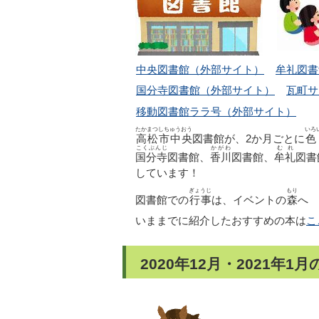
中央図書館（外部サイト）
牟礼図書
国分寺図書館（外部サイト）
瓦町サ
移動図書館ララ号（外部サイト）
たかまつしちゅうおう
いろ
高松市中央
図書館が、2か月ごとに
色
こくぶんじ
かがわ
むれ
国分寺
図書館、
香川
図書館、
牟礼
図書
しています！
ぎょうじ
もり
図書館での
行事
は、イベントの
森
へ
いままでに紹介したおすすめの本は
こ
2020年12月・2021