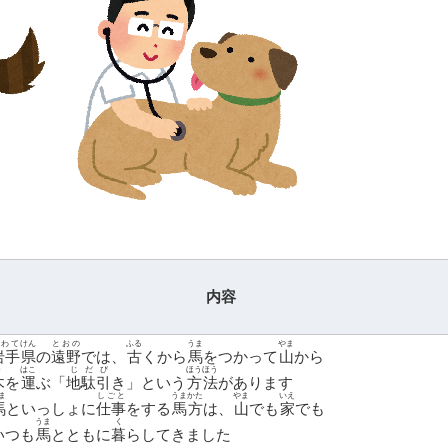
内容
いわて
けん
とおの
ふる
うま
やま
岩手
県
の
遠野
では、
古
くから
馬
をつかって
山
から
き
はこ
じだび
ほうほう
木
を
運
ぶ「
地駄引
き」という
方法
があります
ま
しごと
うまかた
やま
いえ
馬
といっしょに
仕事
をする
馬方
は、
山
でも
家
でも
うま
く
いつも
馬
とともに
暮
らしてきました