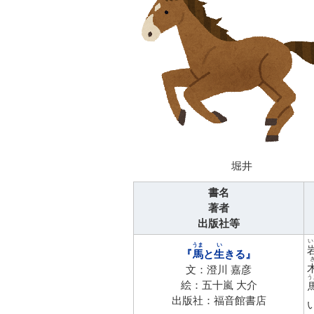
堀井
書名
著者
出版社等
うま
い
『
馬
と
生
きる』
文：澄川 嘉彦
う
絵：五十嵐 大介
出版社：福音館書店