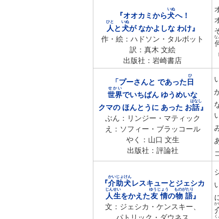
いぬ
『オオカミから
犬
へ！
ひと
いぬ
人
と
犬
が なかよしな わけ』
作・絵：ハドソン・タルボット
な
訳：真木 文絵
出版社：岩崎書店
ひ
「プーさんと であった
日
せかい
世界
でいちばん ゆうめいな
はなし
クマの ほんとうに あった お
話
』
ぶん：リンジー・マティック
え：ソフィー・ブラッコール
やく：山口 文生
出版社：評論社
かいじょけん
『
介助犬
レスキューとジェシカ
じんせい
ゆうじょう
ものがたり
人生
をかえた
友情
の
物語
』
か
文：ジェシカ・ケンスキー、
パトリック・ダウネス
く