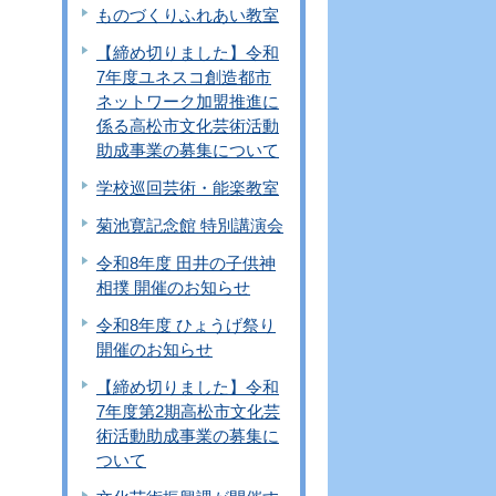
ものづくりふれあい教室
【締め切りました】令和
7年度ユネスコ創造都市
ネットワーク加盟推進に
係る高松市文化芸術活動
助成事業の募集について
学校巡回芸術・能楽教室
菊池寛記念館 特別講演会
令和8年度 田井の子供神
相撲 開催のお知らせ
令和8年度 ひょうげ祭り
開催のお知らせ
【締め切りました】令和
7年度第2期高松市文化芸
術活動助成事業の募集に
ついて