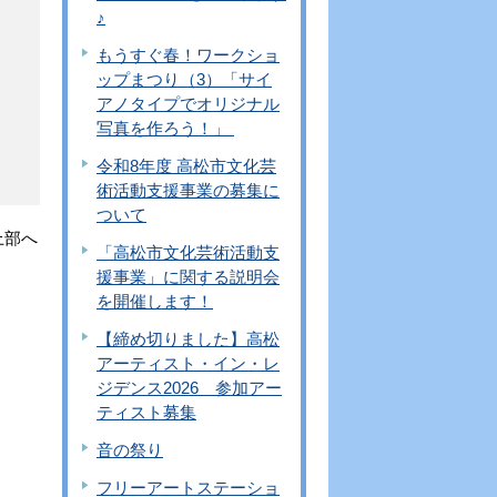
♪
もうすぐ春！ワークショ
ップまつり（3）「サイ
アノタイプでオリジナル
写真を作ろう！」
令和8年度 高松市文化芸
術活動支援事業の募集に
ついて
上部へ
「高松市文化芸術活動支
援事業」に関する説明会
を開催します！
【締め切りました】高松
アーティスト・イン・レ
ジデンス2026 参加アー
ティスト募集
音の祭り
フリーアートステーショ