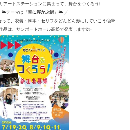
町アートステーションに集まって、舞台をつくろう❕
 🌥テーマは
「空に浮かぶ街」
🌥 ／
って、衣装・脚本・セリフをどんどん形にしていこう🤔💭
作品は、サンポートホール高松で発表します💃✨