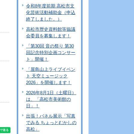
令和8年度前期 高松市文
化芸術活動補助金（申込
終了しました。）
高松市歴史資料館等協議
会委員を募集します！
「第30回 音の祭り 第30
回記念特別企画コンサー
ト」開催！
「屋島山上ライブイベン
ト 天空ミュージック
2026」を開催します！
2026年8月1日（土曜日）
は、「高松市美術館の
日」！
出張！パネル展示「写真
でみる ちょっとむかしの
高松」