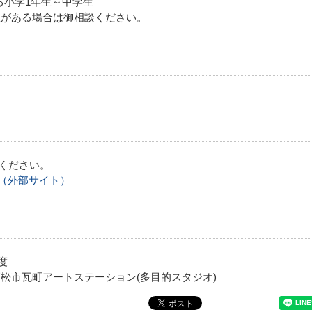
小学1年生～中学生
場合は御相談ください。
ください。
577747（外部サイト）
程度
F 高松市瓦町アートステーション(多目的スタジオ)