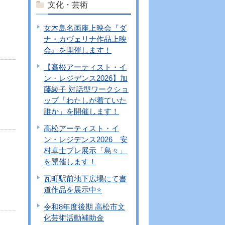
文化・芸術
女木島名画座上映会『ダ
ナ・カヴェリナ作品上映
会』を開催します！
【高松アーティスト・イ
ン・レジデンス2026】加
藤綾子 対話型ワークショ
ップ「わたしが着ていた
誰か」を開催します！
高松アーティスト・イ
ン・レジデンス2026 安
村卓士プレ展示「島々」
を開催します！
瓦町駅前地下広場にて書
道作品を展示中⭐
令和8年度後期 高松市文
化芸術活動補助金