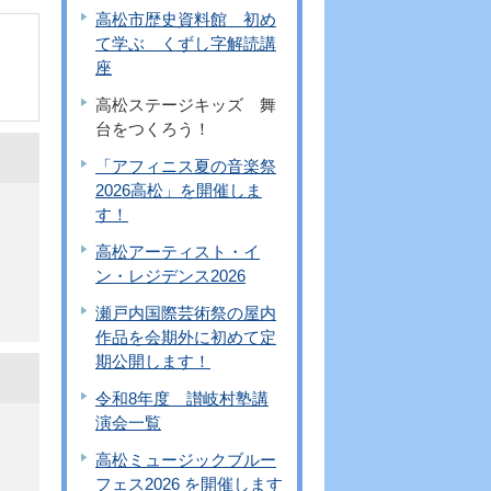
高松市歴史資料館 初め
て学ぶ くずし字解読講
座
高松ステージキッズ 舞
台をつくろう！
「アフィニス夏の音楽祭
2026高松」を開催しま
す！
高松アーティスト・イ
ン・レジデンス2026
瀬戸内国際芸術祭の屋内
作品を会期外に初めて定
期公開します！
令和8年度 讃岐村塾講
演会一覧
高松ミュージックブルー
フェス2026 を開催します