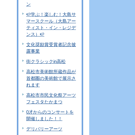
ン
🍉学ぶ！楽しむ！大島サ
マースクール（大島アー
ティスト・イン・レジデ
ンス）🍉
文化奨励賞受賞者記念披
露事業
街クラシックin高松
高松市美術館所蔵作品が
首都圏の美術館で展示さ
れます
高松市市民文化祭アーツ
フェスタたかまつ
0才からのコンサートを
開催しました！！
デリバリーアーツ