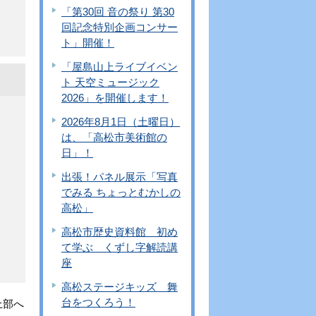
「第30回 音の祭り 第30
回記念特別企画コンサー
ト」開催！
「屋島山上ライブイベン
ト 天空ミュージック
2026」を開催します！
2026年8月1日（土曜日）
は、「高松市美術館の
日」！
出張！パネル展示「写真
でみる ちょっとむかしの
高松」
高松市歴史資料館 初め
て学ぶ くずし字解読講
座
高松ステージキッズ 舞
台をつくろう！
上部へ