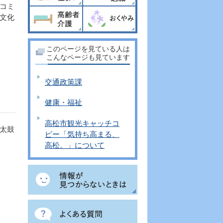
コミ
文化
このページを見ている人は
こんなページも見ています
交通政策課
健康・福祉
高松市観光キャッチコ
太鼓
ピー「気持ち高まる、
高松。」について