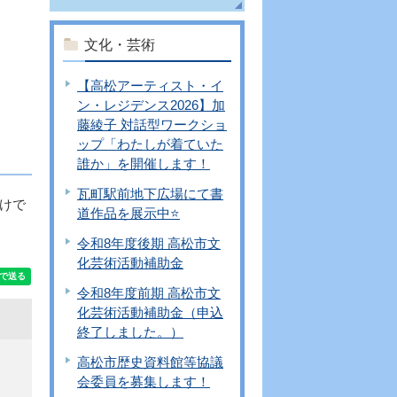
文化・芸術
【高松アーティスト・イ
ン・レジデンス2026】加
藤綾子 対話型ワークショ
ップ「わたしが着ていた
誰か」を開催します！
瓦町駅前地下広場にて書
けで
道作品を展示中⭐
令和8年度後期 高松市文
化芸術活動補助金
令和8年度前期 高松市文
化芸術活動補助金（申込
終了しました。）
高松市歴史資料館等協議
会委員を募集します！