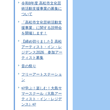
令和8年度 高松市文化芸
術活動支援事業の募集に
ついて
「高松市文化芸術活動支
援事業」に関する説明会
を開催します！
【締め切りました】高松
アーティスト・イン・レ
ジデンス2026 参加アー
ティスト募集
音の祭り
フリーアートステーショ
ン
🍉学ぶ！楽しむ！大島サ
マースクール（大島アー
ティスト・イン・レジデ
ンス）🍉