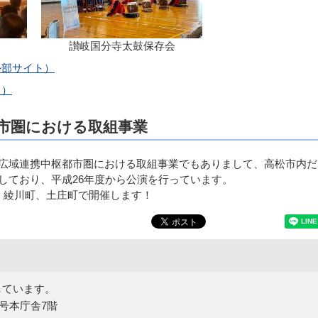
讃岐国分寺太鼓保存会
外部サイト）
ト）
市圏における取組事業
広域連携中枢都市圏における取組事業でもありまして、高松市内だ
しており、平成26年度から公演を行っています。
、綾川町、土庄町で開催します！
しています。
5号本庁舎7階