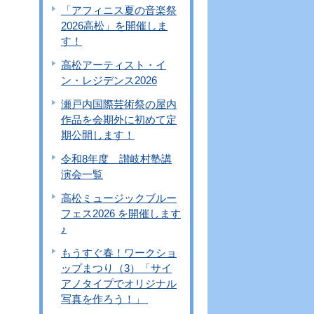
「アフィニス夏の音楽祭
2026高松」を開催しま
す！
高松アーティスト・イ
ン・レジデンス2026
瀬戸内国際芸術祭の屋内
作品を会期外に初めて定
期公開します！
令和8年度 讃岐村塾講
演会一覧
高松ミュージックブルー
フェス2026 を開催します
♪
もうすぐ春！ワークショ
ップまつり（3）「サイ
アノタイプでオリジナル
写真を作ろう！」