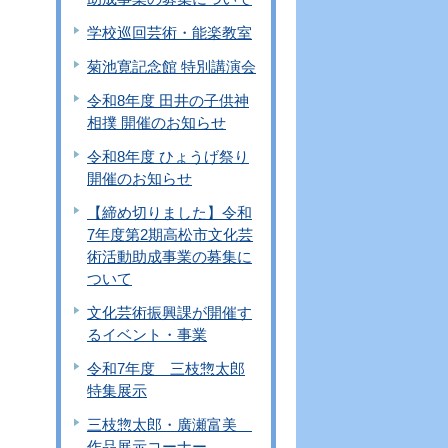
学校巡回芸術・能楽教室
菊池寛記念館 特別講演会
令和8年度 田井の子供神
相撲 開催のお知らせ
令和8年度 ひょうげ祭り
開催のお知らせ
【締め切りました】令和
7年度第2期高松市文化芸
術活動助成事業の募集に
ついて
文化芸術振興課が開催す
るイベント・事業
令和7年度 三枝惣太郎
特集展示
三枝惣太郎・廣瀬富美
作品展示コーナー