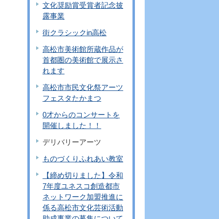
文化奨励賞受賞者記念披
露事業
街クラシックin高松
高松市美術館所蔵作品が
首都圏の美術館で展示さ
れます
高松市市民文化祭アーツ
フェスタたかまつ
0才からのコンサートを
開催しました！！
デリバリーアーツ
ものづくりふれあい教室
【締め切りました】令和
7年度ユネスコ創造都市
ネットワーク加盟推進に
係る高松市文化芸術活動
助成事業の募集について