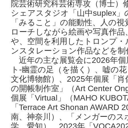
院芸術研究科芸術専攻（博士）修
シェアスタジオ「山中suplex
「みること」の能動性、人の視
ローチしながら絵画や写真作品
や、空間を利用したトロンプ・
ンスタレーション作品などを制
近年の主な展覧会に2026年
ト-幽霊の足（を描く）、嘘の
文化博物館）、2025年個展「
の開帳制作室」（Art Center On
個展「Virtual」（MAHO KUBO
「Terrace Art Shonan AW
南、神奈川）、「メンガーのス
学、愛知）、2023年「VOCA2