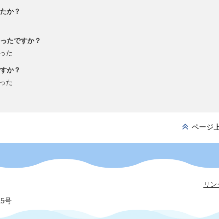
たか？
ったですか？
った
すか？
った
ページ
リン
15号