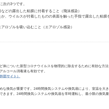
に次の3つです。
目などの露出した粘膜に付着すること（飛沫感染）
たか、ウイルスが付着したものの表面を触った手指で露出した粘膜
エアロゾルを吸い込むこと（エアロゾル感染）
ど体についた新型コロナウイルスを物理的に除去するために有効な方法
アルコール消毒液も有効です。
外部サイト）
めな換気が重要です。24時間換気システムや換気扇により、室温を大
できます。24時間換気システムや換気扇を常時運転し、最小限の換気