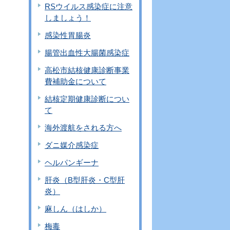
RSウイルス感染症に注意
しましょう！
感染性胃腸炎
腸管出血性大腸菌感染症
高松市結核健康診断事業
費補助金について
結核定期健康診断につい
て
海外渡航をされる方へ
ダニ媒介感染症
ヘルパンギーナ
肝炎（B型肝炎・C型肝
炎）
麻しん（はしか）
梅毒