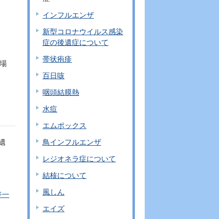
インフルエンザ
新型コロナウイルス感染
症の後遺症について
帯状疱疹
場
百日咳
咽頭結膜熱
水痘
エムポックス
鳥インフルエンザ
遺
レジオネラ症について
結核について
風しん
ジ一
エイズ