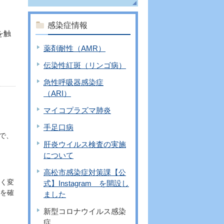
感染症情報
を触
薬剤耐性（AMR）
伝染性紅斑（リンゴ病）
急性呼吸器感染症
（ARI）
マイコプラズマ肺炎
手足口病
で、
肝炎ウイルス検査の実施
について
高松市感染症対策課【公
きく変
式】Instagram を開設し
量を確
ました
新型コロナウイルス感染
症