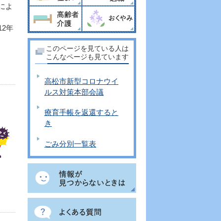
によ
2年
このページを見ている人は
こんなページも見ています
高松市新型コロナウイ
ルス対策本部会議
療育手帳を返還すると
き
ごみ分別一覧表