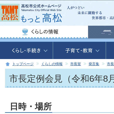
この
トップページ
くらしの情報
市長室
発言集
市長
市長定例会見（令和6年8月
日時・場所