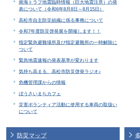
南海トラフ地震臨時情報（巨大地震注意）の発
表について（令和6年8月8日～8月15日）
高松市自主防災組織に係る事務について
令和7年度防災啓発展を開催します！！
指定緊急避難場所及び指定避難所の一時解除に
ついて
緊急地震速報の発表基準が変わります
気持ち高まる、高松市防災啓発ラジオ♪
危機管理課からの情報
ぼうさいまちカフェ
災害ボランティア活動に使用する車両の取扱い
について
防災マップ