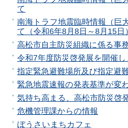
て
南海トラフ地震臨時情報（巨
て（令和6年8月8日～8月15日
高松市自主防災組織に係る事
令和7年度防災啓発展を開催し
指定緊急避難場所及び指定避
緊急地震速報の発表基準が変
気持ち高まる、高松市防災啓発
危機管理課からの情報
ぼうさいまちカフェ