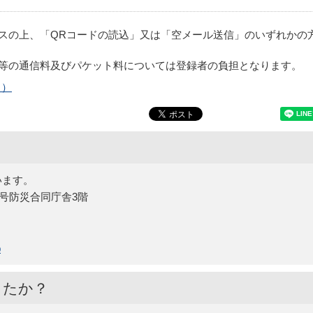
スの上、「QRコードの読込」又は「空メール送信」のいずれかの
等の通信料及びパケット料については登録者の負担となります。
ト）
います。
15号防災合同庁舎3階
p
したか？