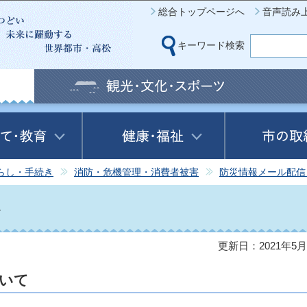
このページの本文へ移動
総合トップページへ
音声読み
キーワード検索
らし・手続き
消防・危機管理・消費者被害
防災情報メール配信
ル
更新日：2021年5月
いて