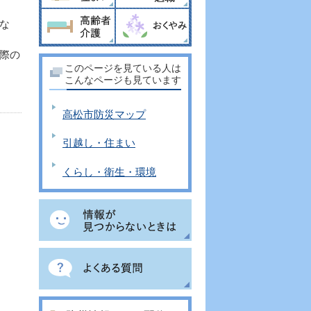
な
際の
このページを見ている人は
こんなページも見ています
高松市防災マップ
引越し・住まい
くらし・衛生・環境