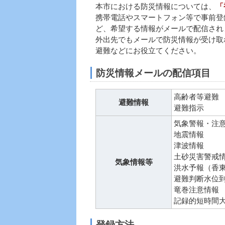
本市における防災情報については、
「
携帯電話やスマートフォン等で事前登
ど、希望する情報がメールで配信され
外出先でもメールで防災情報が受け取
避難などにお役立てください。
防災情報メールの配信項目
高齢者等避難
避難情報
避難指示
気象警報・注
地震情報
津波情報
土砂災害警戒
気象情報等
洪水予報（香
避難判断水位
竜巻注意情報
記録的短時間
登録方法