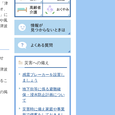
、「津
オ、
グ」に
や風
津波
せ
災害への備え
津波
感震ブレーカーを設置し
ましょう
るこ
地下街等に係る避難確
の掲
保・浸水防止計画につい
て
災害時に備え家庭や事業
所で備蓄をしておきまし