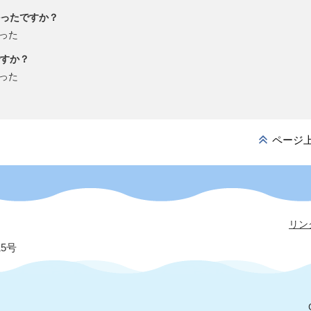
ったですか？
った
すか？
った
ページ
リン
15号