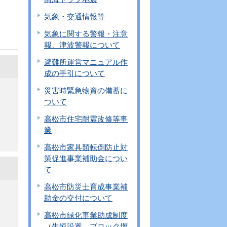
気象・交通情報等
気象に関する警報・注意
報、津波警報について
避難所運営マニュアル作
成の手引について
災害時緊急物資の備蓄に
ついて
高松市住宅耐震改修等事
業
高松市家具類転倒防止対
策促進事業補助金につい
て
高松市防災士育成事業補
助金の交付について
高松市緑化事業助成制度
（生垣設置、ブロック塀