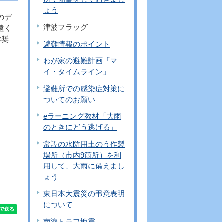
ょう
のデ
津波フラッグ
遠く
推奨
避難情報のポイント
わが家の避難計画「マ
イ・タイムライン」
避難所での感染症対策に
ついてのお願い
eラーニング教材「大雨
のときにどう逃げる」
常設の水防用土のう作製
場所（市内9箇所）を利
用して、大雨に備えまし
ょう
東日本大震災の弔意表明
について
南海トラフ地震