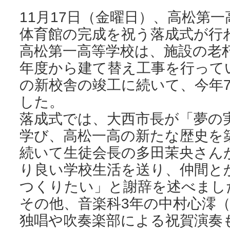
11月17日（金曜日）、高松第
体育館の完成を祝う落成式が行
高松第一高等学校は、施設の老朽
年度から建て替え工事を行って
の新校舎の竣工に続いて、今年
した。
落成式では、大西市長が「夢の
学び、高松一高の新たな歴史を
続いて生徒会長の多田茉央さん
り良い学校生活を送り、仲間と
つくりたい」と謝辞を述べまし
その他、音楽科3年の中村心澪
独唱や吹奏楽部による祝賀演奏