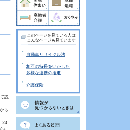
このページを見ている人は
こんなページも見ています
自動車リサイクル法
相互の特長をいかした
多様な連携の推進
介護保険
て説
から
23
らに