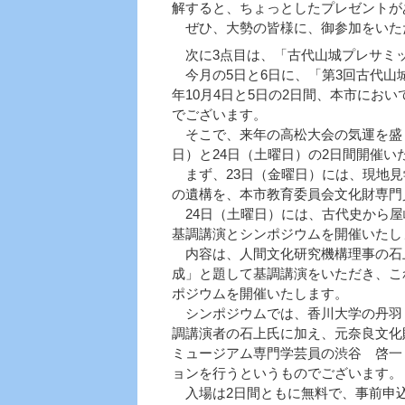
解すると、ちょっとしたプレゼントが
ぜひ、大勢の皆様に、御参加をいた
次に3点目は、「古代山城プレサミ
今月の5日と6日に、「第3回古代山
年10月4日と5日の2日間、本市にお
でございます。
そこで、来年の高松大会の気運を盛り
日）と24日（土曜日）の2日間開催い
まず、23日（金曜日）には、現地見
の遺構を、本市教育委員会文化財専門
24日（土曜日）には、古代史から屋
基調講演とシンポジウムを開催いたし
内容は、人間文化研究機構理事の石
成」と題して基調講演をいただき、こ
ポジウムを開催いたします。
シンポジウムでは、香川大学の丹羽
調講演者の石上氏に加え、元奈良文化
ミュージアム専門学芸員の渋谷 啓一
ョンを行うというものでございます。
入場は2日間ともに無料で、事前申込