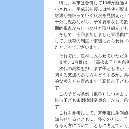
特に、本市は合併して10年が経過す
小されて、平成33年度には特例が廃
財源が先細っていく状況を見据えた上
十分に睨みながら、予算要求をして欲
期的視点からしっかりと取り組んでも
そして、今回参加しました管理職に
して、既存の制度・慣習にとらわれず
たところでございます。
それでは、題材に入らせていただき
まず、1点目は、「高松市子ども条
次代の高松を担います子ども達が、
関する支援のあり方をどうするか、高
的な考え方を定めます「高松市子ども
す。
この子ども条例（仮称）につきまして
松市子ども条例検討委員会」から、条
す。
これを参考にして、来年度に条例施
知らせするとともに、多くの方に、子
な考え方について、ともに考えていく