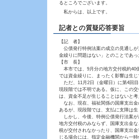
るところでございます。
私からは、以上です。
記者との質疑応答要旨
【記 者】
公債発行特例法案の成立の見通しが立
金繰りに問題はない」とのことであっ
【市 長】
本市では、9月分の地方交付税約40
では資金繰りに、まったく影響は生じ
ただ、11月2日（金曜日）に第4回
現段階では不明である。仮に、この交
は、資金不足が生じることはないと考
なお、現在、福祉関係の国庫支出金の
あるが、現段階では、支払に支障は
しかし、今後、特例公債発行法案が
地方交付税のみならず、国庫支出金な
税が交付されなかったり、国庫支出金
じる場合には、指定金融機関から一時