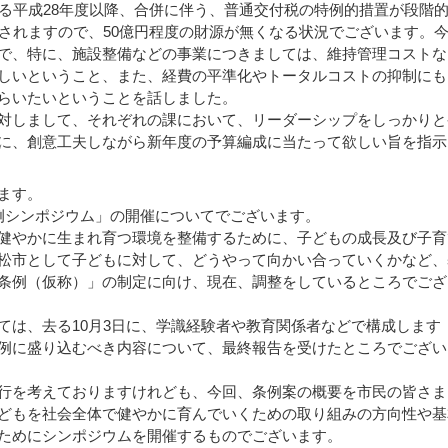
る平成28年度以降、合併に伴う、普通交付税の特例的措置が段階
止されますので、50億円程度の財源が無くなる状況でございます。
で、特に、施設整備などの事業につきましては、維持管理コストな
しいということ、また、経費の平準化やトータルコストの抑制にも
らいたいということを話しました。
対しまして、それぞれの課において、リーダーシップをしっかりと
に、創意工夫しながら新年度の予算編成に当たって欲しい旨を指示
ます。
例シンポジウム」の開催についてでございます。
健やかに生まれ育つ環境を整備するために、子どもの成長及び子育
松市として子どもに対して、どうやって向かい合っていくかなど、
条例（仮称）」の制定に向け、現在、調整をしているところでござ
は、去る10月3日に、学識経験者や教育関係者などで構成します
例に盛り込むべき内容について、最終報告を受けたところでござい
行を考えておりますけれども、今回、条例案の概要を市民の皆さま
どもを社会全体で健やかに育んでいくための取り組みの方向性や基
ためにシンポジウムを開催するものでございます。