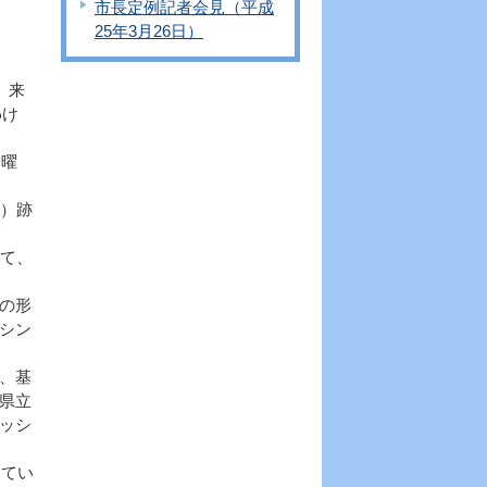
市長定例記者会見（平成
25年3月26日）
、来
わけ
金曜
）跡
て、
の形
シン
、基
県立
ッシ
してい