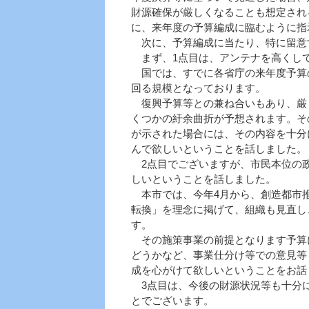
財源確保が厳しくなることも想定され
に、来年度の予算編成に臨むように指
次に、予算編成に当たり、特に留意
まず、1点目は、アンテナを高くして
国では、すでに各省庁の来年度予算
回る規模となっております。
復興予算等との兼ね合いもあり、厳
くつかの紆余曲折が予想されます。そ
が示された場合には、その内容を十分
んで欲しいということを話しました。
2点目でございますが、市民本位の政
しいということを話しました。
本市では、今年4月から、創造都市推
転換」を理念に掲げて、組織も見直し
す。
その施策事業の前提となります予算
どうかなど、事業仕分け等での意見等
成を心がけて欲しいということをお話
3点目は、今後の財源状況等も十分に
とでございます。