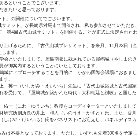
あるということでございます。
だきたいと思っております。
ット」の開催についてでございます。
城サミット」が長崎県対馬市で開催され、私も参加させていただき
いて「第4回古代山城サミット」を開催することが正式に決定された
上げるために、「古代山城プレサミット」を来月、11月23日（
たします。
学会といたしまして、屋島南嶺に残されている屋嶋城（やしまのき
員が御案内するということにいたしております。
嶋城にアプローチすることを目的に、かがわ国際会議場におきまし
ます。
上 英一（いしがみ・えいいち）先生に「古代山城築城と古代国家
れを受けて、「屋嶋城が築かれた時代：大和朝廷と讃岐」と題した
 佑一（にわ・ゆういち）教授をコーディネーターといたしまして
財研究所副所長の井上 和人（いのうえ・かずと）氏、また、香川
（しぶや・けいいち）氏をパネリストにお迎えし、パネルディスカ
みは不要となっております。ただし、いずれも先着300名を予定