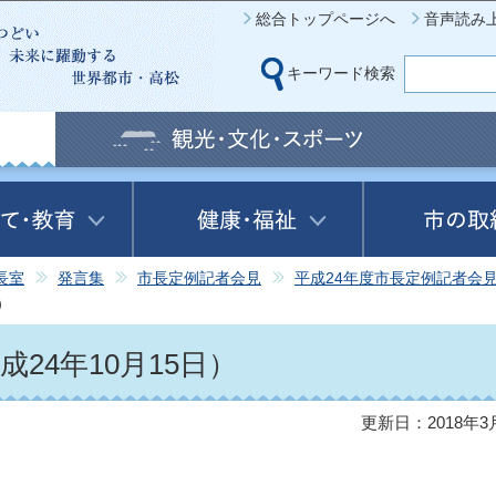
このページの本文へ移動
総合トップページへ
音声読み
キーワード検索
長室
発言集
市長定例記者会見
平成24年度市長定例記者会
）
24年10月15日）
更新日：2018年3