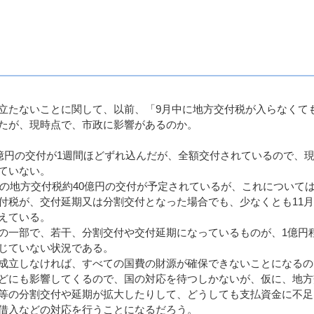
たないことに関して、以前、「9月中に地方交付税が入らなくて
たが、現時点で、市政に影響があるのか。
億円の交付が1週間ほどずれ込んだが、全額交付されているので、
ていない。
目の地方交付税約40億円の交付が予定されているが、これについて
付税が、交付延期又は分割交付となった場合でも、少なくとも11
えている。
一部で、若干、分割交付や交付延期になっているものが、1億円
生じていない状況である。
成立しなければ、すべての国費の財源が確保できないことになるの
どにも影響してくるので、国の対応を待つしかないが、仮に、地方
等の分割交付や延期が拡大したりして、どうしても支払資金に不足
借入などの対応を行うことになるだろう。