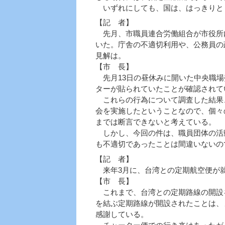
いずれにしても、国は、はっきりと
【記 者】
先月、市職員連合労働組合が市役所
いた。庁舎の不適切利用や、公務員の
見解は。
【市 長】
先月13日の昼休みに開いた中央職場
ターが貼られていたことが確認されて
これらの行為について調査した結果
会を実施したということなので、個々
までは断言できないと考えている。
しかし、今回の件は、職員団体の活
も不適切であったことは間違いないの
【記 者】
来年3月に、台湾との定期航空便が
【市 長】
これまで、台湾との定期路線の開設
を結ぶ定期路線が開設されたことは、
感謝している。