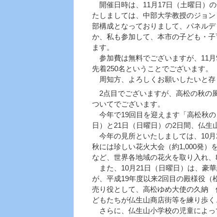
開催日時は、11月17日（土曜日）
たしましては、中部大学教授のジョン
部構成となっておりまして、パネルデ
か、私も参加して、本市の子ども・子
ます。
参加費は無料でございますが、11月
先着250名ということでございます。
周知方、よろしくお願いしたいと存
2点目でございますが、高松の秋の風
ついてでございます。
今年で19回目を迎えます「高松秋の
日）と21日（日曜日）の2日間、仏
今年の見所といたしましては、10月
秋には珍しい花火大会（約1,000発
など、世界各地域の花火を取り入れ、
また、10月21日（日曜日）は、豪
が、平成19年度以来2回目の殿様役
売り役として、高松ゆめ大使の久納 
どもたちが仏生山商店街等を練り歩く
さらに、仏生山小学校の児童によっ