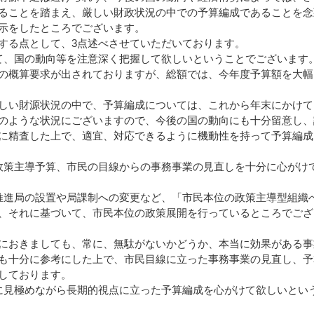
ることを踏まえ、厳しい財政状況の中での予算編成であることを念
示をしたところでございます。
する点として、3点述べさせていただいております。
、国の動向等を注意深く把握して欲しいということでございます
の概算要求が出されておりますが、総額では、今年度予算額を大幅
しい財源状況の中で、予算編成については、これから年末にかけて
のような状況にございますので、今後の国の動向にも十分留意し、
に精査した上で、適宜、対応できるように機動性を持って予算編成
策主導予算、市民の目線からの事務事業の見直しを十分に心がけ
進局の設置や局課制への変更など、「市民本位の政策主導型組織
、それに基づいて、市民本位の政策展開を行っているところでござ
におきましても、常に、無駄がないかどうか、本当に効果がある事
も十分に参考にした上で、市民目線に立った事務事業の見直し、予
しております。
見極めながら長期的視点に立った予算編成を心がけて欲しいとい