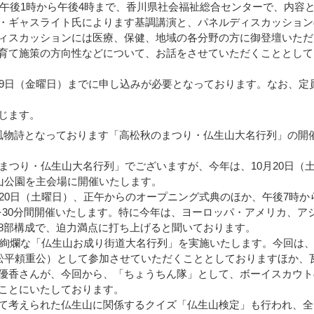
の午後1時から午後4時まで、香川県社会福祉総合センターで、内容
・ギャスライト氏によります基調講演と、パネルディスカッション
ィスカッションには医療、保健、地域の各分野の方に御登壇いただ
育て施策の方向性などについて、お話をさせていただくこととして
9日（金曜日）までに申し込みが必要となっております。なお、定
じます。
物詩となっております「高松秋のまつり・仏生山大名行列」の開
まつり・仏生山大名行列」でございますが、今年は、10月20日（
生山公園を主会場に開催いたします。
20日（土曜日）、正午からのオープニング式典のほか、午後7時か
）を30分間開催いたします。特に今年は、ヨーロッパ・アメリカ、ア
8部構成で、迫力満点に打ち上げると聞いております。
華絢爛な「仏生山お成り街道大名行列」を実施いたします。今回は
（松平頼重公）として参加させていただくこととしておりますほか、
優香さんが、今回から、「ちょうちん隊」として、ボーイスカウト
ことにいたしております。
て考えられた仏生山に関係するクイズ「仏生山検定」も行われ、全