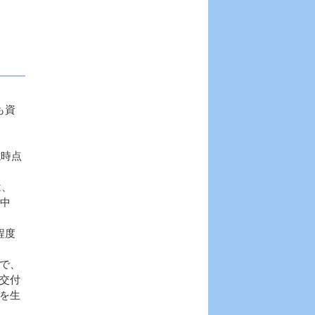
も資
現時点
は、
月中
程度
で、
交付
を生