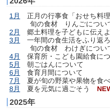
2026年
1月
正月の行事食「おせち料理
旬の食材 りんごについ
2月
郷土料理を子どもに伝え
3月
一年間の食生活をふり返
旬の食材 わけぎについ
4月
保育所・こども園給食につ
5月
朝ごはんについて
6月
食育月間について
7月
夏が旬の野菜や果物を食
8月
夏を元気に過ごそう
NE
2025年