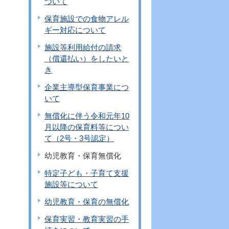
ついて
保育施設での食物アレル
ギー対応について
施設等利用給付の請求
（償還払い）をしたいと
き
企業主導型保育事業につ
いて
無償化に伴う令和元年10
月以降の保育料等につい
て（2号・3号認定）
幼児教育・保育無償化
特定子ども・子育て支援
施設等について
幼児教育・保育の無償化
保育実習・教育実習の手