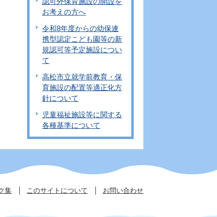
認可外保育施設の開設を
お考えの方へ
令和8年度からの幼保連
携型認定こども園等の新
規認可等予定施設につい
て
高松市立就学前教育・保
育施設の配置等適正化方
針について
児童福祉施設等に関する
各種基準について
ク集
このサイトについて
お問い合わせ