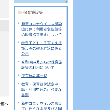
保育施設等
新型コロナウイルス感染
症に伴う利用者負担額等
の軽減措置廃止について
特定子ども・子育て支援
施設等の確認辞退に係る
公示
令和8年4月からの保育施
設等の利用について
保育施設等一覧
教育・保育給付認定申
請・利用申込みに必要な
書類
新型コロナウィルス感染
上部へ
症に伴う在園児及び入園