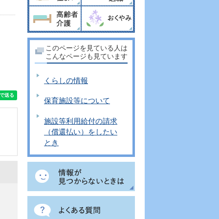
このページを見ている人は
こんなページも見ています
くらしの情報
保育施設等について
施設等利用給付の請求
（償還払い）をしたい
とき