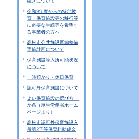
続きについて
令和9年度からの特定教
育・保育施設等の移行等
に必要な手続等を希望す
る事業者の方へ
高松市公共施設再編整備
実施計画について
保育施設等入所可能状況
について
一時預かり・休日保育
認可外保育施設について
よい保育施設の選び方 十
か条（厚生労働省ホーム
ページより）
高松市認可外保育施設入
所第2子等保育料助成金