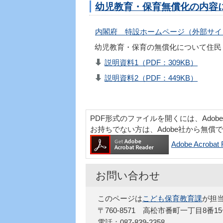
幼児教育・保育無償化の内容
内閣府 特設ホームページ（外部サイ
幼児教育・保育の無償化について住民
説明資料1（PDF：309KB）
説明資料2（PDF：449KB）
PDF形式のファイルを開くには、Adobe Acr
お持ちでない方は、Adobe社から無償
Adobe Acro
お問い合わせ
このページは
こども保育教育課
が担
〒760-8571 高松市番町一丁目8番1
電話：087-839-2358