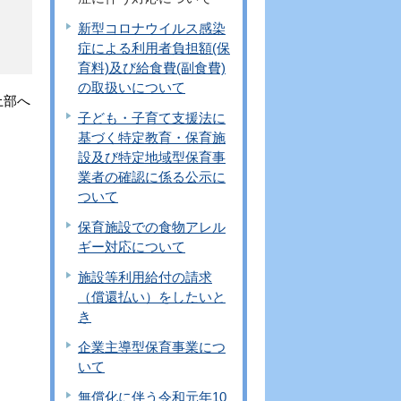
新型コロナウイルス感染
症による利用者負担額(保
育料)及び給食費(副食費)
の取扱いについて
上部へ
子ども・子育て支援法に
基づく特定教育・保育施
設及び特定地域型保育事
業者の確認に係る公示に
ついて
保育施設での食物アレル
ギー対応について
施設等利用給付の請求
（償還払い）をしたいと
き
企業主導型保育事業につ
いて
無償化に伴う令和元年10