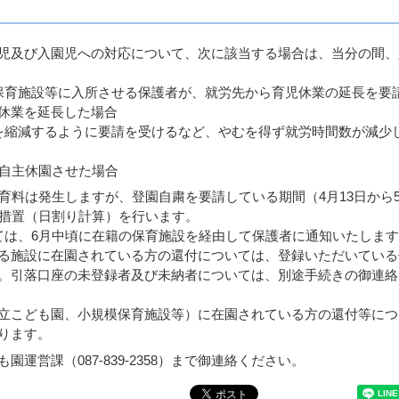
児及び入園児への対応について、次に該当する場合は、当分の間、
保育施設等に入所させる保護者が、就労先から育児休業の延長を要
休業を延長した場合
を縮減するように要請を受けるなど、やむを得ず就労時間数が減少
、自主休園させた場合
育料は発生しますが、登園自粛を要請している期間（4月13日から
減措置（日割り計算）を行います。
ては、6月中頃に在籍の保育施設を経由して保護者に通知いたしま
る施設に在園されている方の還付については、登録いただいている
。引落口座の未登録者及び未納者については、別途手続きの御連絡
立こども園、小規模保育施設等）に在園されている方の還付等につ
ります。
運営課（087-839-2358）まで御連絡ください。