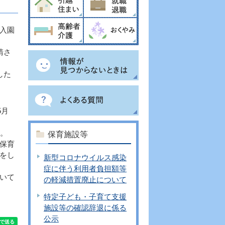
入園
請さ
した
5月
す。
保育施設等
保育
をし
新型コロナウイルス感染
症に伴う利用者負担額等
いて
の軽減措置廃止について
特定子ども・子育て支援
施設等の確認辞退に係る
公示