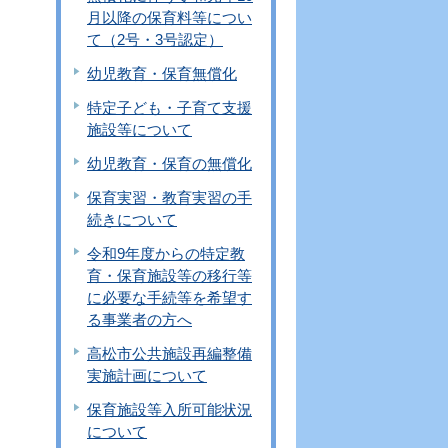
月以降の保育料等につい
て（2号・3号認定）
幼児教育・保育無償化
特定子ども・子育て支援
施設等について
幼児教育・保育の無償化
保育実習・教育実習の手
続きについて
令和9年度からの特定教
育・保育施設等の移行等
に必要な手続等を希望す
る事業者の方へ
高松市公共施設再編整備
実施計画について
保育施設等入所可能状況
について