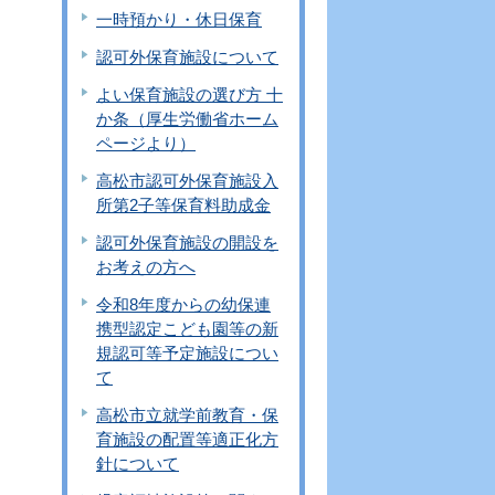
一時預かり・休日保育
認可外保育施設について
よい保育施設の選び方 十
か条（厚生労働省ホーム
ページより）
高松市認可外保育施設入
所第2子等保育料助成金
認可外保育施設の開設を
お考えの方へ
令和8年度からの幼保連
携型認定こども園等の新
規認可等予定施設につい
て
高松市立就学前教育・保
育施設の配置等適正化方
針について