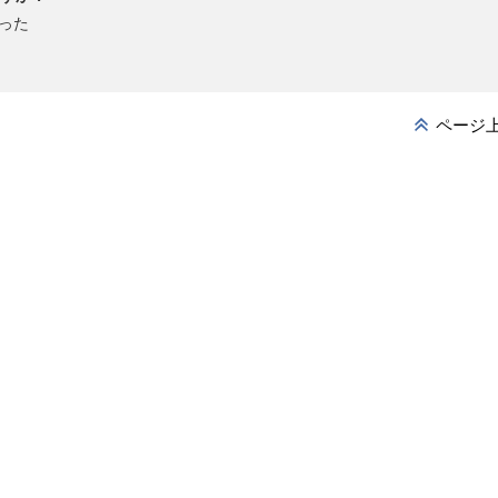
った
ページ