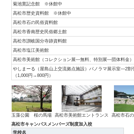
菊池寛記念館 ※休館中
高松市歴史資料館 ※休館中
高松市石の民俗資料館
高松市香南歴史民俗郷土館
高松市讃岐国分寺跡資料館
高松市塩江美術館
高松市美術館（コレクション展―無料、特別展―団体料金）
やしまーる（屋島山上交流拠点施設）パノラマ展示室―2割
（1,000円→800円）
玉藻公園 桜の馬場
高松市美術館エントランス
高松市石の
高松市キャンパスメンバーズ制度加入校
学校名