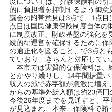
度については、介護保険料の引
的に負担増を抑制するよう御意
議会の附帯意見は3点で、1点目
点目は国民健康保険制度自体の
に制度改正、財政基盤の強化を
続的な運営を確保するために保
の適正化を図ること、で3点と
ていおり、きちんと対応してい
本市では実質的な保険料は、
とかやり繰りし、14年間据置
収入の減で赤字額が急激に増え、
からの基準外繰入額は約23億
今後26年度までを見通すと、平
が見込まれ、本来、保険料で賄