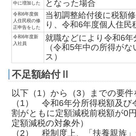
となった場合
中に増加した
当初調整給付後に税額
令和6年度個
人住民税の修
り、令和6年度個人住民
正申告をした
就職などにより令和6年
令和6年度新
入社員
（令和5年中の所得がな
ス）
不足額給付Ⅱ
以下（1）から（3）までの要件
（1） 令和6年分所得税額及び
割がともに定額減税前税額が0
定額減税の対象外）
（2） 税制度上、「扶養親族