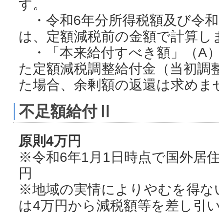
す。
・令和6年分所得税額及び令和
は、定額減税前の金額で計算し
・「本来給付すべき額」（A）
た定額減税調整給付金（当初調
た場合、余剰額の返還は求めま
不足額給付Ⅱ
原則4万円
※令和6年1月1日時点で国外居
円
※地域の実情によりやむを得な
は4万円から減税額等を差し引