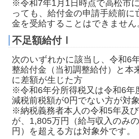
※令和7年1月1日時点で高松市
っても、給付金の申請手続前に
金を受給することはできません
不足額給付Ⅰ
次のいずれかに該当し、令和6
整給付金（当初調整給付）と本
に差額が生じた方
※令和6年分所得税又は令和6年
減税前税額が0円でない方が対
※納税義務者本人の令和5年及び
が、1,805万円（給与収入のみの
円）を超える方は対象外です。