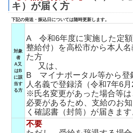
キ）が届く方
下記の発送・振込日については随時更新します。
A 令和6年度に実施した定
整給付）を高松市から本人名
対象
た方
者
A又
又は、
はB
B マイナポータル等から登
に該
人名義で登録済（令和7年6月
当す
る方
※氏名変更があった場合等は
必要があるため、支給のお知
く確認書（封筒）が届きます
不要