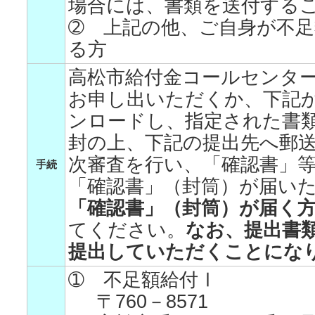
場合には、書類を送付する
➁ 上記の他、ご自身が不
る方
高松市給付金コールセンター（0
お申し出いただくか、下記
ンロードし、指定された書
封の上、下記の提出先へ郵
次審査を行い、「確認書」
手続
「確認書」（封筒）が届い
「確認書」（封筒）が届く
てください。
なお、提出書
提出していただくことにな
➀ 不足額給付Ⅰ
〒760－8571