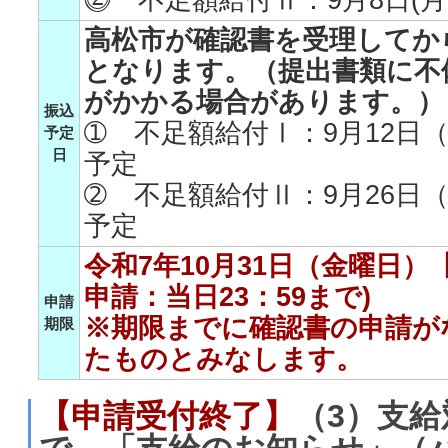
高松市が確認書を受理してか
となります。（提出書類に不
がかかる場合があります。）
振込
➀ 不足額給付Ⅰ：9月12日
予定
日
予定
➁ 不足額給付Ⅱ：9月26日
予定
令和7年10月31日（金曜日
申請：当日23：59まで)
申請
※期限までに確認書の申請が
期限
たものとみなします。
【申請受付終了】
（3）支