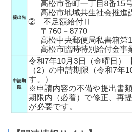
高松市番町一丁目8番15
高松市地域共生社会推進
提出先
➁ 不足額給付Ⅱ
〒760－8770
高松中央郵便局私書箱第1
高松市臨時特別給付金事
令和7年10月3日（金曜日）
（2）の申請期限（令和7年1
す。）
申請期
※申請内容の不備や提出書
限
期限内（必着）で修正、再
が必要です。