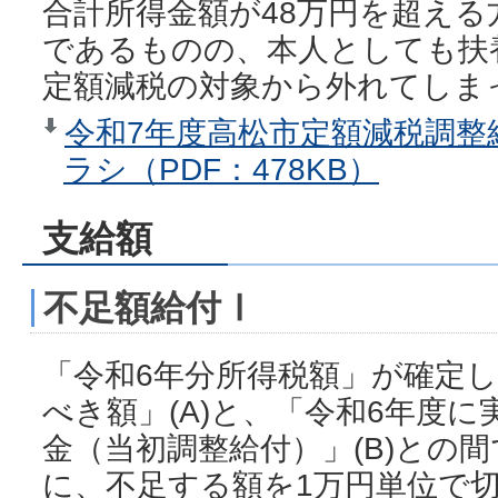
合計所得金額が48万円を超える
であるものの、本人としても扶
定額減税の対象から外れてしま
令和7年度高松市定額減税調整
ラシ（PDF：478KB）
支給額
不足額給付Ⅰ
「令和6年分所得税額」が確定
べき額」(A)と、「令和6年度
金（当初調整給付）」(B)との間
に、不足する額を1万円単位で