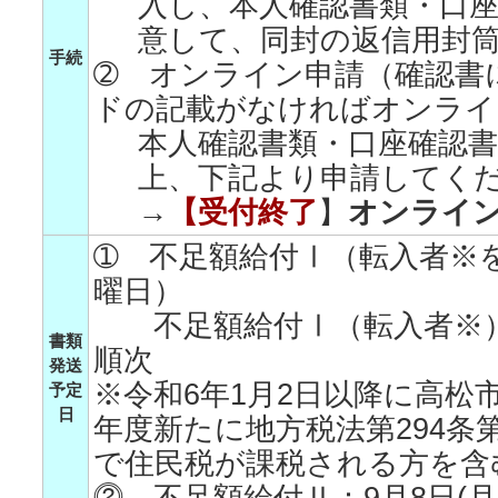
入し、本人確認書類・口
意して、同封の返信用封
手続
➁ オンライン申請（確認書
ドの記載がなければオンライ
本人確認書類・口座確認
上、下記より申請してく
→
【受付終了
】
オンライ
➀ 不足額給付Ⅰ（転入者※を
曜日）
不足額給付Ⅰ（転入者※）：
書類
順次
発送
※令和6年1月2日以降に高松
予定
日
年度新たに地方税法第294条
で住民税が課税される方を含
⓶ 不足額給付Ⅱ：9月8日(