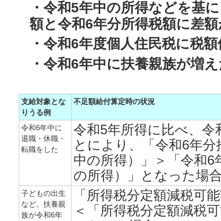
・令和5年中の所得などを基に
額と令和6年分所得税額に差額
・令和6年度個人住民税に税額
・令和6年中に扶養親族が増え
支給対象とな
不足額給付算定時の状況
りうる例
令和5年所得に比べ、令
令和6年中に
退職・休職・
とにより、「令和6年分
転職をした
中の所得）」＞「令和6
の所得）」となった場
「所得税分定額減税可能
子どもの出生
など、扶養親
＜「所得税分定額減税可
族が令和6年