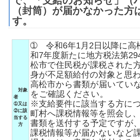
で、「支給のお知らせ」（
（封筒）が届かなかった方
す。
➀ 令和6年1月2日以降に
和7年度新たに地方税法第29
松市で住民税が課税された
身が不足額給付の対象と思
高松市から書類が届いてい
対象
をご確認ください。
者
※支給要件に該当する方に
➀又は
➁に該
町村へ課税情報等を照会し、
当する
書類を送付する予定ですが
方
課税情報等が届かないなど