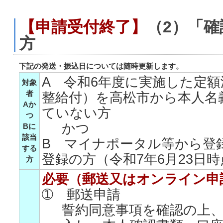
【申請受付終了】
（2）「
方
下記の発送・振込日については随時更新します。
A 令和6年度に実施した定
対象
者
整給付）を高松市から本人名
Aか
ていない方
つ
かつ
Bに
該当
B マイナポータル等から登
する
登録の方（令和7年6月23日時
方
必要（郵送又はオンライン申
➀ 郵送申請
誓約同意事項を確認の上