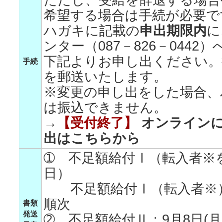
ただし、受給を辞退する場合
希望する場合は手続が必要で
ハガキに記載の
申出期限内
に
ンター（087－826－044
下記よりお申し出ください。
手続
を郵送いたします。
※変更の申し出をした場合、
は振込できません。
→
【受付終了】
オンライン
出はこちらから
➀ 不足額給付Ⅰ（転入者※
日）
不足額給付Ⅰ（転入者※）：
順次
書類
発送
➁ 不足額給付Ⅱ：9月8日(