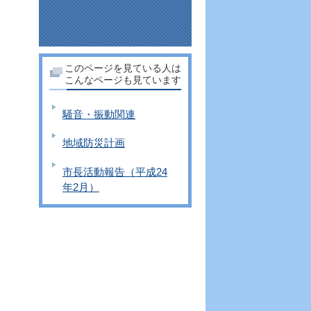
このページを見ている人は
こんなページも見ています
騒音・振動関連
地域防災計画
市長活動報告（平成24
年2月）