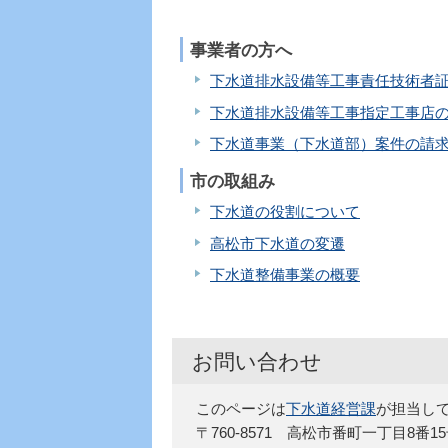
事業者の方へ
下水道排水設備等工事責任技術者
下水道排水設備等工事指定工事店
下水道事業（下水道部）案件の請
市の取組み
下水道の役割について
高松市下水道の変遷
下水道整備事業の概要
お問い合わせ
このページは
下水道経営課
が担当し
〒760-8571 高松市番町一丁目8番