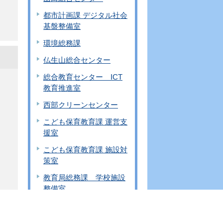
都市計画課 デジタル社会
基盤整備室
環境総務課
仏生山総合センター
総合教育センター ICT
教育推進室
西部クリーンセンター
こども保育教育課 運営支
援室
こども保育教育課 施設対
策室
教育局総務課 学校施設
整備室
固定資産評価審査委員会
上部へ
教育局総務課 学校施設