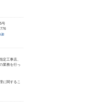
5号
776
.jp
指定工事店、
の業務を行っ
理に関するこ