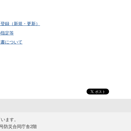
証登録（新規・更新）
の指定等
求書について
ています。
15号防災合同庁舎2階