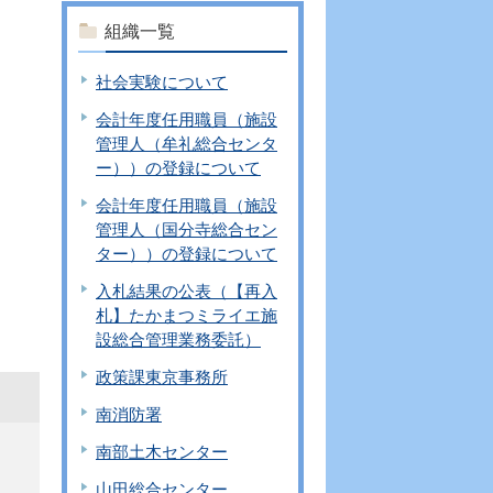
組織一覧
社会実験について
会計年度任用職員（施設
管理人（牟礼総合センタ
ー））の登録について
会計年度任用職員（施設
管理人（国分寺総合セン
ター））の登録について
入札結果の公表（【再入
札】たかまつミライエ施
設総合管理業務委託）
政策課東京事務所
南消防署
南部土木センター
山田総合センター