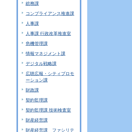
総務課
コンプライアンス推進課
人事課
人事課 行政改革推進室
危機管理課
情報マネジメント課
デジタル戦略課
広聴広報・シティプロモ
ーション課
財政課
契約監理課
契約監理課 技術検査室
財産経営課
財産経営課 ファシリテ