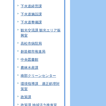
下水道経営課
下水道施設課
下水道整備課
観光交流課 観光エリア振
興室
高松市病院局
創造都市推進局
中央図書館
農林水産課
南部クリーンセンター
環境指導課 適正処理対
策室
政策課
政策課 地域活力推進室