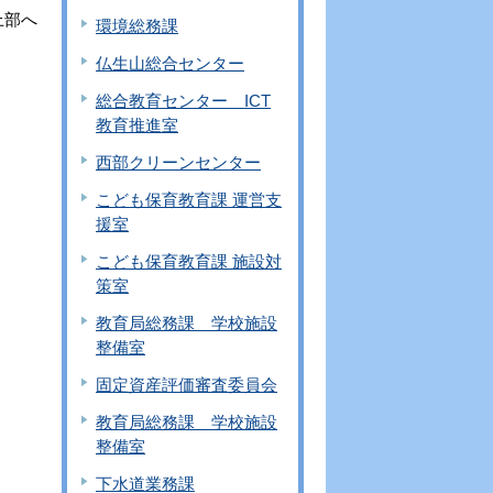
上部へ
環境総務課
仏生山総合センター
総合教育センター ICT
教育推進室
西部クリーンセンター
こども保育教育課 運営支
援室
こども保育教育課 施設対
策室
教育局総務課 学校施設
整備室
固定資産評価審査委員会
教育局総務課 学校施設
整備室
下水道業務課