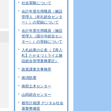
社会実験について
会計年度任用職員（施設
管理人（牟礼総合センタ
ー））の登録について
会計年度任用職員（施設
管理人（国分寺総合セン
ター））の登録について
入札結果の公表（【再入
札】たかまつミライエ施
設総合管理業務委託）
政策課東京事務所
南消防署
南部土木センター
山田総合センター
都市計画課 デジタル社会
基盤整備室