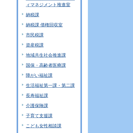
ィマネジメント推進室
納税課
納税課 債権回収室
市民税課
資産税課
地域共生社会推進課
国保・高齢者医療課
障がい福祉課
生活福祉第一課・第二課
長寿福祉課
介護保険課
子育て支援課
こども女性相談課