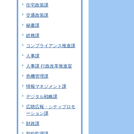
住宅政策課
交通政策課
秘書課
総務課
コンプライアンス推進課
人事課
人事課 行政改革推進室
危機管理課
情報マネジメント課
デジタル戦略課
広聴広報・シティプロモ
ーション課
財政課
契約監理課