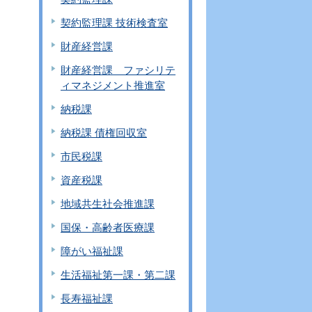
契約監理課 技術検査室
財産経営課
財産経営課 ファシリテ
ィマネジメント推進室
納税課
納税課 債権回収室
市民税課
資産税課
地域共生社会推進課
国保・高齢者医療課
障がい福祉課
生活福祉第一課・第二課
長寿福祉課