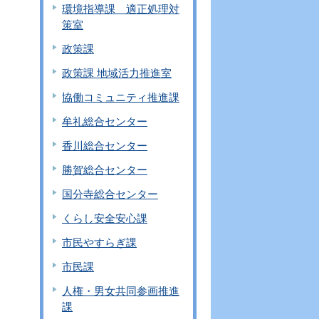
環境指導課 適正処理対
策室
政策課
政策課 地域活力推進室
協働コミュニティ推進課
牟礼総合センター
香川総合センター
勝賀総合センター
国分寺総合センター
くらし安全安心課
市民やすらぎ課
市民課
人権・男女共同参画推進
課