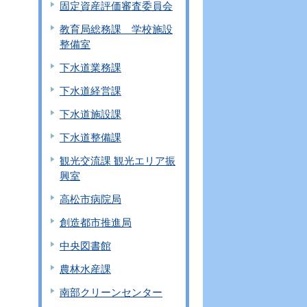
固定資産評価審査委員会
教育局総務課 学校施設
整備室
下水道業務課
下水道経営課
下水道施設課
下水道整備課
観光交流課 観光エリア振
興室
高松市病院局
創造都市推進局
中央図書館
農林水産課
南部クリーンセンター