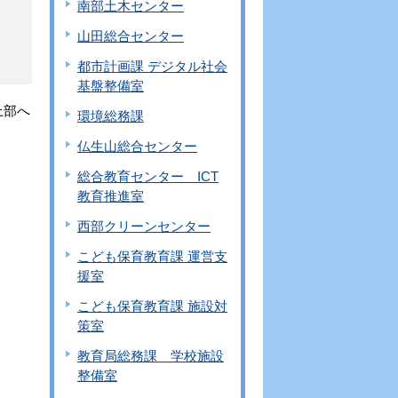
南部土木センター
山田総合センター
都市計画課 デジタル社会
基盤整備室
上部へ
環境総務課
仏生山総合センター
総合教育センター ICT
教育推進室
西部クリーンセンター
こども保育教育課 運営支
援室
こども保育教育課 施設対
策室
教育局総務課 学校施設
整備室