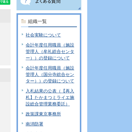
組織一覧
社会実験について
会計年度任用職員（施設
管理人（牟礼総合センタ
ー））の登録について
会計年度任用職員（施設
管理人（国分寺総合セン
ター））の登録について
入札結果の公表（【再入
札】たかまつミライエ施
設総合管理業務委託）
政策課東京事務所
南消防署