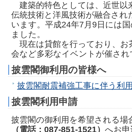
建築的特色としては、近世以
伝統技術と洋風技術が融合され
います。平成24年7月9日には
ました。
現在は貸館を行っており、お
会など多彩なイベントが催され
披雲閣御利用の皆様へ
披雲閣耐震補強工事に伴う利
披雲閣利用申請
披雲閣の御利用を希望される場
（電話：087-851-1521）
へお申