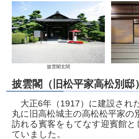
披雲閣玄関
披雲閣（旧松平家高松別邸
大正6年（1917）に建設され
丸に旧高松城主の高松松平家の
訪れる賓客をもてなす迎賓館と
ていました。