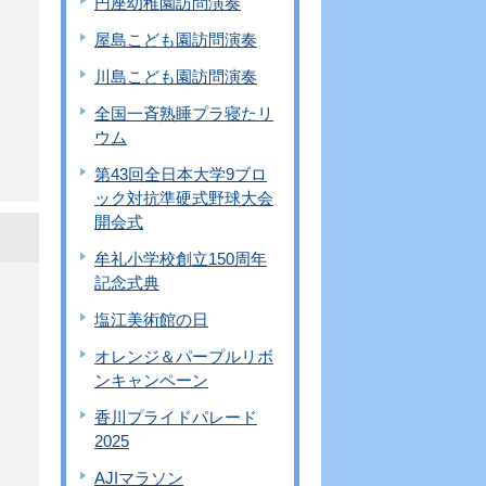
円座幼稚園訪問演奏
屋島こども園訪問演奏
川島こども園訪問演奏
全国一斉熟睡プラ寝たリ
ウム
第43回全日本大学9ブロ
ック対抗準硬式野球大会
開会式
牟礼小学校創立150周年
記念式典
塩江美術館の日
オレンジ＆パープルリボ
ンキャンペーン
香川プライドパレード
2025
AJIマラソン