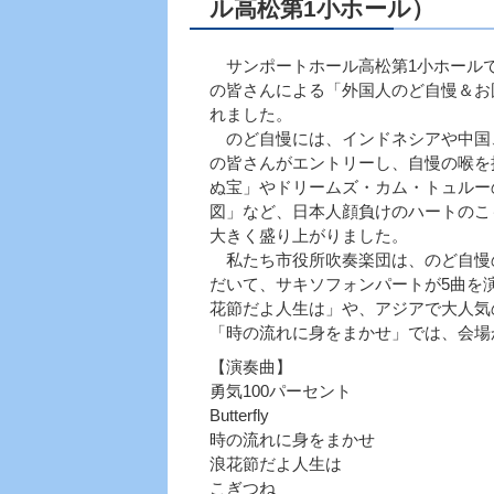
ル高松第1小ホール）
サンポートホール高松第1小ホール
の皆さんによる「外国人のど自慢＆お
れました。
のど自慢には、インドネシアや中国、
の皆さんがエントリーし、自慢の喉を披露
ぬ宝」やドリームズ・カム・トュルー
図」など、日本人顔負けのハートのこ
大きく盛り上がりました。
私たち市役所吹奏楽団は、のど自慢
だいて、サキソフォンパートが5曲を
花節だよ人生は」や、アジアで大人気
「時の流れに身をまかせ」では、会場
【演奏曲】
勇気100パーセント
Butterfly
時の流れに身をまかせ
浪花節だよ人生は
こぎつね