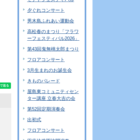
夕ぐれコンサート
男木島ふれあい運動会
高松春のまつり「フラワ
ーフェスティバル2026」
第43回鬼無桃太郎まつり
フロアコンサート
3月生まれのお誕生会
きものパレード
屋島東コミュニティセン
ター講座 立春大吉の会
第52回定期演奏会
出初式
フロアコンサート