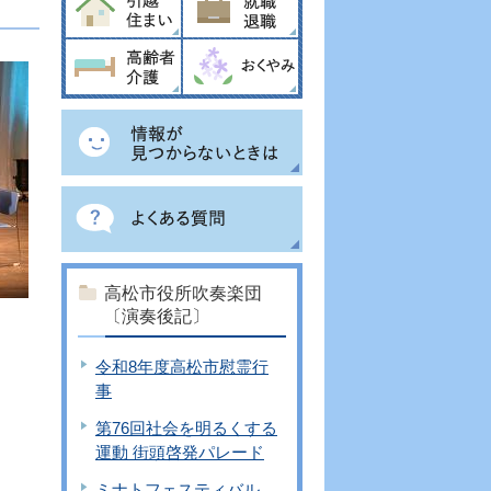
高松市役所吹奏楽団
〔演奏後記〕
令和8年度高松市慰霊行
事
第76回社会を明るくする
運動 街頭啓発パレード
ミナトフェスティバル