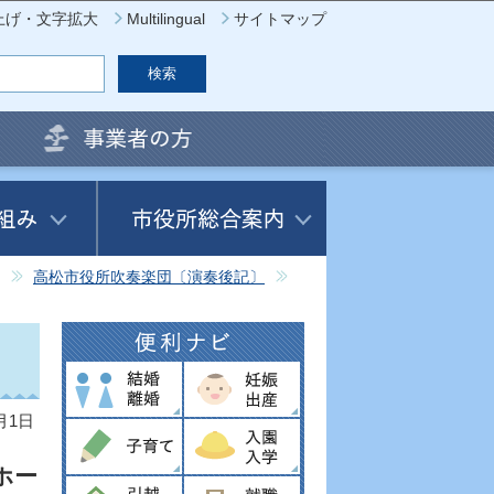
上げ・文字拡大
Multilingual
サイトマップ
高松市役所吹奏楽団〔演奏後記〕
月1日
ホー