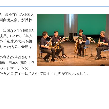
で、高松在住の外国人
国自慢大会」が行わ
韓国など6ケ国16人
。Biginの「島人
の「私達の未来予想
もった熱唱に会場は
の審査の時間をいた
演奏。日本の演歌「浪
のテレサ・テンの
からメロディーに合わせて口ずさむ声が聞かれました。