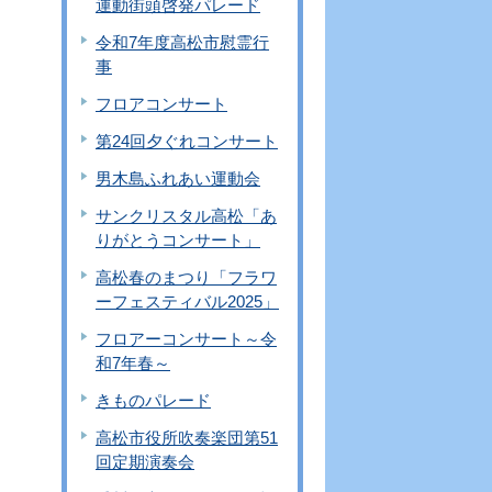
運動街頭啓発パレード
令和7年度高松市慰霊行
事
フロアコンサート
第24回夕ぐれコンサート
男木島ふれあい運動会
サンクリスタル高松「あ
りがとうコンサート」
高松春のまつり「フラワ
ーフェスティバル2025」
フロアーコンサート～令
和7年春～
きものパレード
高松市役所吹奏楽団第51
回定期演奏会