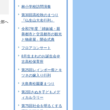
林小学校訪問演奏
第30回高松秋のまつり
『仏生山大名行列』
上部へ
令和7年度「姉妹城・親
善都市と交流都市の観光
と物産展」開会式典
フロアコンサート
8月生まれのお誕生会＠
古高松保育所
第25回レインボー祭とキ
ツネの嫁入り行列
大島青松園夏まつり
第2回さぬき子どもメデ
ィカルラリー
第75回社会を明るくする