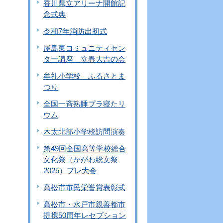
香川県立アリーナ開館記
念式典
令和7年消防出初式
屋島東コミュニティセン
ター講座 立春大吉の会
牟礼小学校 ふるさとま
つり
全国一斉熟睡プラ寝たリ
ウム
木太北部小学校訪問演奏
第49回全国高等学校総合
文化祭（かがわ総文祭
2025）プレ大会
高松市市民栄誉賞表彰式
高松市・水戸市親善都市
提携50周年レセプション