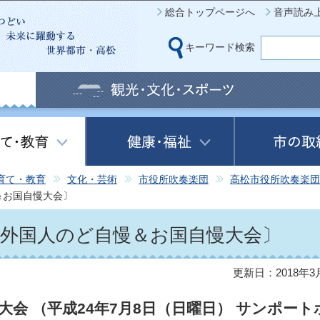
このページの本文へ移動
総合トップページへ
音声読み
キーワード検索
育て・教育
文化・芸術
市役所吹奏楽団
高松市役所吹奏楽団
＆お国自慢大会〕
〔外国人のど自慢＆お国自慢大会〕
更新日：2018年3
会 （平成24年7月8日（日曜日） サンポート