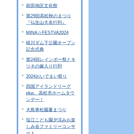
前田地区文化祭
第29回高松秋のまつり
『仏生山大名行列』
MINA☆FESTVA2024
椛川ダム下公園オープン
記念式典
第24回レインボー祭とキ
ツネの嫁入り行列
2024おいでまい祭り
四国アイランドリーグ
plus、高松市ホームタウ
ンデー！
大島青松園夏まつり
塩江こども園夕涼みお楽
しみ会ファミリーコンサ
ート