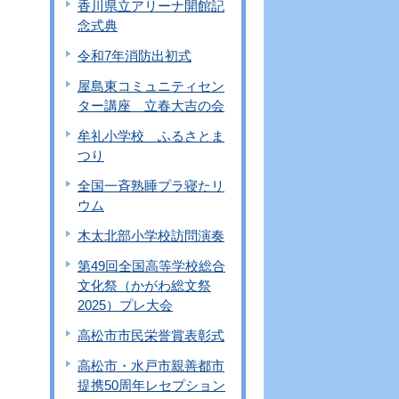
香川県立アリーナ開館記
念式典
令和7年消防出初式
屋島東コミュニティセン
ター講座 立春大吉の会
牟礼小学校 ふるさとま
つり
全国一斉熟睡プラ寝たリ
ウム
木太北部小学校訪問演奏
第49回全国高等学校総合
文化祭（かがわ総文祭
2025）プレ大会
高松市市民栄誉賞表彰式
高松市・水戸市親善都市
提携50周年レセプション