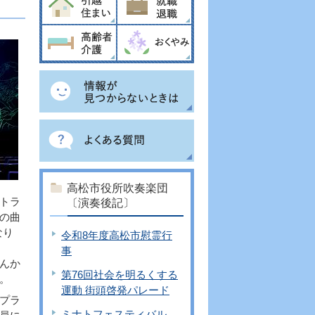
高松市役所吹奏楽団
トラ
〔演奏後記〕
の曲
なり
令和8年度高松市慰霊行
事
んか
第76回社会を明るくする
。
運動 街頭啓発パレード
プラ
ミナトフェスティバル