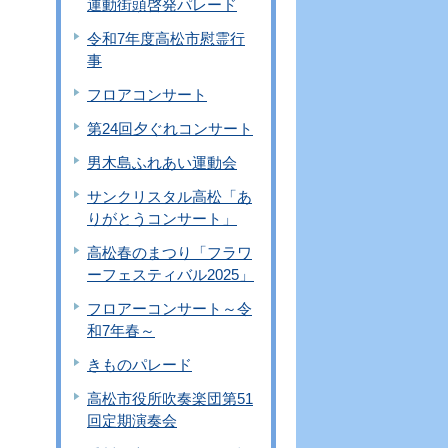
運動街頭啓発パレード
令和7年度高松市慰霊行
事
フロアコンサート
第24回夕ぐれコンサート
男木島ふれあい運動会
サンクリスタル高松「あ
りがとうコンサート」
高松春のまつり「フラワ
ーフェスティバル2025」
フロアーコンサート～令
和7年春～
きものパレード
高松市役所吹奏楽団第51
回定期演奏会