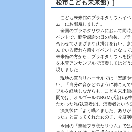
松市こども未来館）]
こども未来館のプラネタリウムイベ
ム」にお邪魔しました。
全国のプラネタリウムにおいて同時
ベントで、勤労感謝の日の前後、プラ
合わせてさまざまな仕掛けを行い、参
んでいる疲れを癒すイベントとなって
未来館の方から、プラネタリウムを投
を木管アンサンブルで演奏してはどう
現しました。
現地の直前リハーサルでは「楽譜や
い」「自分の音がどのように聴こえて
ブルを経験しながらも、こども未来館
間では、オルゴールのBGMが流れる
たかった私(執筆者)は、演奏者とい
演奏後に「よく眠れました、ありが
った」と言ってくれた女の子、今度演
今回の「熟睡プラ寝たリウム」では