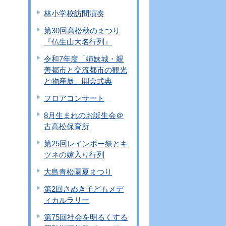
林小学校訪問演奏
第30回高松秋のまつり
『仏生山大名行列』
令和7年度「姉妹城・親
善都市と交流都市の観光
と物産展」開会式典
フロアコンサート
8月生まれのお誕生会＠
古高松保育所
第25回レインボー祭とキ
ツネの嫁入り行列
大島青松園夏まつり
第2回さぬき子どもメデ
ィカルラリー
第75回社会を明るくする