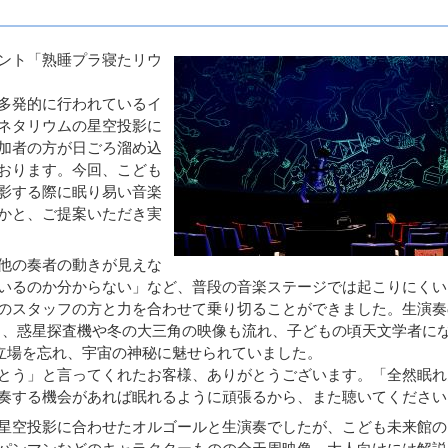
ント「熟睡プラ寝たリウ
多発的に行われているイ
ネタリウムの星空投影に
加者の方が日ごろ溜め込
おります。今回、こども
影する際に眠り易い音楽
かと、ご提案いただき実
他の奏者の動きが見えな
いるのか分からない」など、普段の音楽ステージでは起こりにくい
のスタッフの方と力を合わせて乗り切ることができました。生演奏
中、惑星探査機や冬の大三角の映像も流れ、子どもの頃天文学者に
う立場を忘れ、宇宙の神秘に魅せられていました。
とう」と言ってくれたお客様、ありがとうございます。「全然眠れ
奏する機会があれば眠れるように頑張るから、また聴いてください
星空投影に合わせたオルゴールと生演奏でしたが、こども未来館の