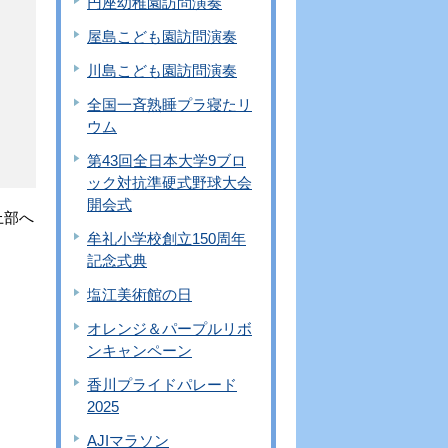
円座幼稚園訪問演奏
屋島こども園訪問演奏
川島こども園訪問演奏
全国一斉熟睡プラ寝たリ
ウム
第43回全日本大学9ブロ
ック対抗準硬式野球大会
開会式
上部へ
牟礼小学校創立150周年
記念式典
塩江美術館の日
オレンジ＆パープルリボ
ンキャンペーン
香川プライドパレード
2025
AJIマラソン