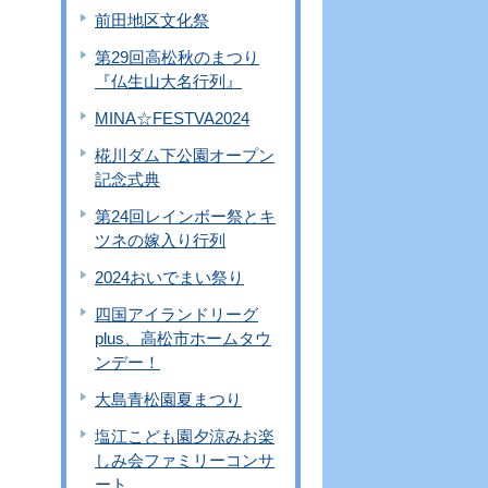
前田地区文化祭
第29回高松秋のまつり
『仏生山大名行列』
MINA☆FESTVA2024
椛川ダム下公園オープン
記念式典
第24回レインボー祭とキ
ツネの嫁入り行列
2024おいでまい祭り
四国アイランドリーグ
plus、高松市ホームタウ
ンデー！
大島青松園夏まつり
塩江こども園夕涼みお楽
しみ会ファミリーコンサ
ート