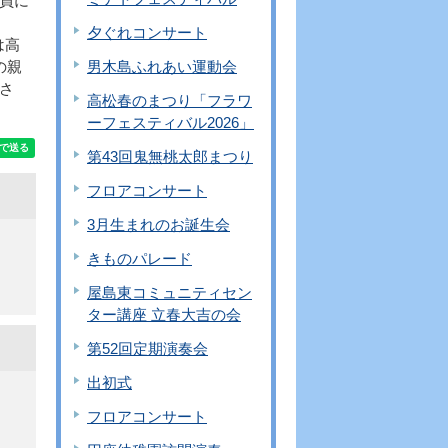
員に
夕ぐれコンサート
は高
の親
男木島ふれあい運動会
さ
高松春のまつり「フラワ
ーフェスティバル2026」
第43回鬼無桃太郎まつり
フロアコンサート
3月生まれのお誕生会
きものパレード
屋島東コミュニティセン
ター講座 立春大吉の会
第52回定期演奏会
出初式
フロアコンサート