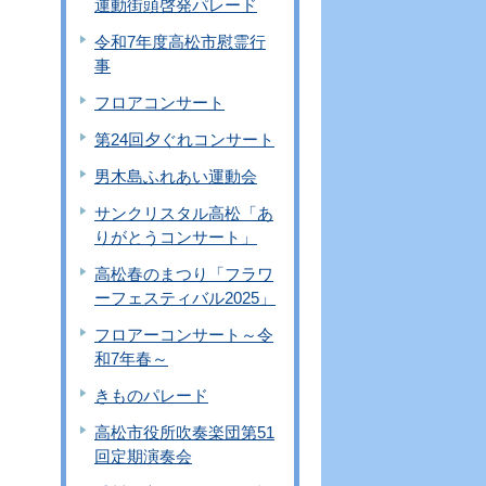
運動街頭啓発パレード
令和7年度高松市慰霊行
事
フロアコンサート
第24回夕ぐれコンサート
男木島ふれあい運動会
サンクリスタル高松「あ
りがとうコンサート」
高松春のまつり「フラワ
ーフェスティバル2025」
フロアーコンサート～令
和7年春～
きものパレード
高松市役所吹奏楽団第51
回定期演奏会