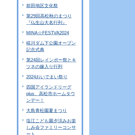
前田地区文化祭
第29回高松秋のまつり
『仏生山大名行列』
MINA☆FESTVA2024
椛川ダム下公園オープン
記念式典
第24回レインボー祭とキ
ツネの嫁入り行列
2024おいでまい祭り
四国アイランドリーグ
plus、高松市ホームタウ
ンデー！
大島青松園夏まつり
塩江こども園夕涼みお楽
しみ会ファミリーコンサ
ート