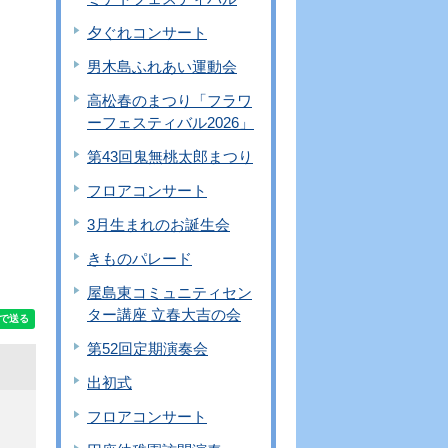
夕ぐれコンサート
男木島ふれあい運動会
高松春のまつり「フラワ
ーフェスティバル2026」
第43回鬼無桃太郎まつり
フロアコンサート
3月生まれのお誕生会
きものパレード
屋島東コミュニティセン
ター講座 立春大吉の会
第52回定期演奏会
出初式
フロアコンサート