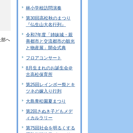
林小学校訪問演奏
第30回高松秋のまつり
『仏生山大名行列』
令和7年度「姉妹城・親
上部へ
善都市と交流都市の観光
と物産展」開会式典
フロアコンサート
8月生まれのお誕生会＠
古高松保育所
第25回レインボー祭とキ
ツネの嫁入り行列
大島青松園夏まつり
第2回さぬき子どもメデ
ィカルラリー
第75回社会を明るくする