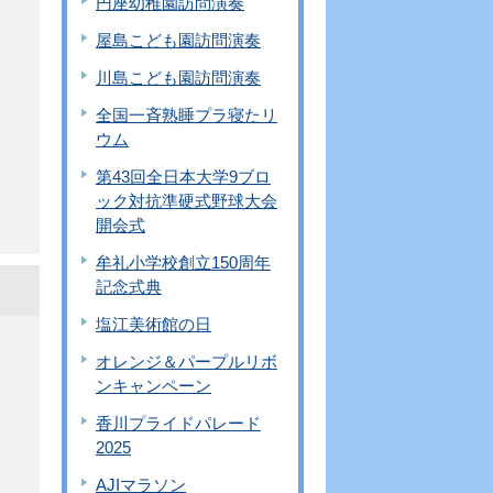
円座幼稚園訪問演奏
屋島こども園訪問演奏
川島こども園訪問演奏
全国一斉熟睡プラ寝たリ
ウム
第43回全日本大学9ブロ
ック対抗準硬式野球大会
開会式
牟礼小学校創立150周年
記念式典
塩江美術館の日
オレンジ＆パープルリボ
ンキャンペーン
香川プライドパレード
2025
AJIマラソン