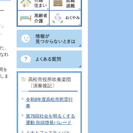
ー
ィ」
」、
た、
なれ
間を
しま
高松市役所吹奏楽団
〔演奏後記〕
令和8年度高松市慰霊行
事
第76回社会を明るくする
運動 街頭啓発パレード
ミナトフェスティバル