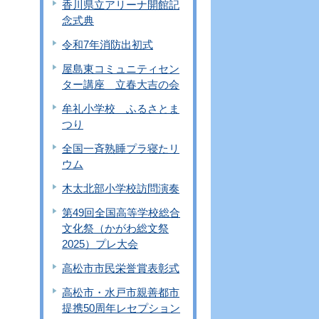
香川県立アリーナ開館記
念式典
令和7年消防出初式
屋島東コミュニティセン
ター講座 立春大吉の会
牟礼小学校 ふるさとま
つり
全国一斉熟睡プラ寝たリ
ウム
木太北部小学校訪問演奏
第49回全国高等学校総合
文化祭（かがわ総文祭
2025）プレ大会
高松市市民栄誉賞表彰式
高松市・水戸市親善都市
提携50周年レセプション