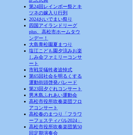
記念式典
第24回レインボー祭とキ
ツネの嫁入り行列
2024おいでまい祭り
四国アイランドリーグ
plus、高松市ホームタウ
ンデー！
大島青松園夏まつり
塩江こども園夕涼みお楽
しみ会ファミリーコンサ
ート
市戦災犠牲者追悼式
第65回社会を明るくする
運動街頭啓発パレード
第23回夕ぐれコンサート
男木島ふれあい運動会
高松市役所吹奏楽団フロ
アコンサート
高松春のまつり「フラワ
ーフェスティバル2024」
高松市役所吹奏楽団第50
回定期演奏会