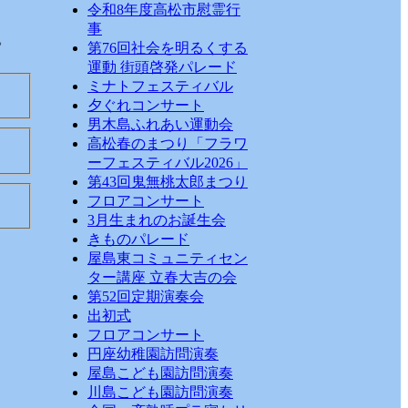
令和8年度高松市慰霊行
事
。
第76回社会を明るくする
運動 街頭啓発パレード
ミナトフェスティバル
夕ぐれコンサート
男木島ふれあい運動会
高松春のまつり「フラワ
ーフェスティバル2026」
第43回鬼無桃太郎まつり
フロアコンサート
3月生まれのお誕生会
きものパレード
屋島東コミュニティセン
ター講座 立春大吉の会
第52回定期演奏会
出初式
フロアコンサート
円座幼稚園訪問演奏
屋島こども園訪問演奏
川島こども園訪問演奏