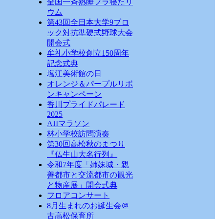
全国一斉熟睡プラ寝たリ
ウム
第43回全日本大学9ブロ
ック対抗準硬式野球大会
開会式
牟礼小学校創立150周年
記念式典
塩江美術館の日
オレンジ＆パープルリボ
ンキャンペーン
香川プライドパレード
2025
AJIマラソン
林小学校訪問演奏
第30回高松秋のまつり
『仏生山大名行列』
令和7年度「姉妹城・親
善都市と交流都市の観光
と物産展」開会式典
フロアコンサート
8月生まれのお誕生会＠
古高松保育所