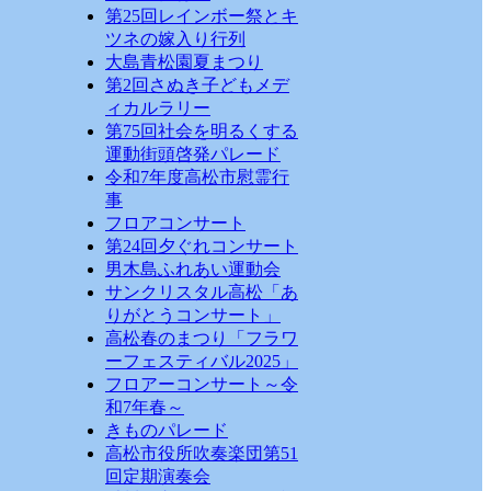
第25回レインボー祭とキ
ツネの嫁入り行列
大島青松園夏まつり
第2回さぬき子どもメデ
ィカルラリー
第75回社会を明るくする
運動街頭啓発パレード
令和7年度高松市慰霊行
事
フロアコンサート
第24回夕ぐれコンサート
男木島ふれあい運動会
サンクリスタル高松「あ
りがとうコンサート」
高松春のまつり「フラワ
ーフェスティバル2025」
フロアーコンサート～令
和7年春～
きものパレード
高松市役所吹奏楽団第51
回定期演奏会