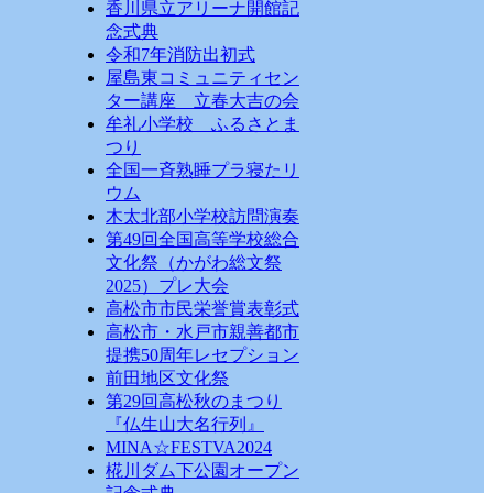
香川県立アリーナ開館記
念式典
令和7年消防出初式
屋島東コミュニティセン
ター講座 立春大吉の会
牟礼小学校 ふるさとま
つり
全国一斉熟睡プラ寝たリ
ウム
木太北部小学校訪問演奏
第49回全国高等学校総合
文化祭（かがわ総文祭
2025）プレ大会
高松市市民栄誉賞表彰式
高松市・水戸市親善都市
提携50周年レセプション
前田地区文化祭
第29回高松秋のまつり
『仏生山大名行列』
MINA☆FESTVA2024
椛川ダム下公園オープン