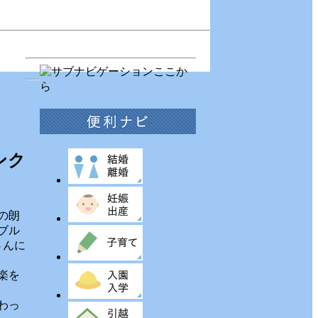
ンク
の朗
ブル
さんに
楽を
わっ