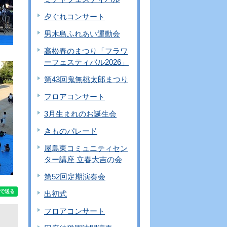
夕ぐれコンサート
男木島ふれあい運動会
高松春のまつり「フラワ
ーフェスティバル2026」
第43回鬼無桃太郎まつり
フロアコンサート
3月生まれのお誕生会
きものパレード
屋島東コミュニティセン
ター講座 立春大吉の会
第52回定期演奏会
出初式
フロアコンサート