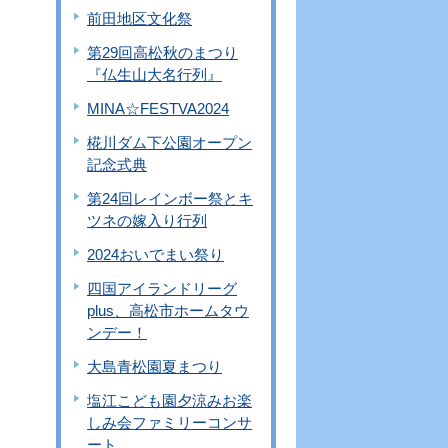
前田地区文化祭
第29回高松秋のまつり
『仏生山大名行列』
MINA☆FESTVA2024
椛川ダム下公園オープン
記念式典
第24回レインボー祭とキ
ツネの嫁入り行列
2024おいでまい祭り
四国アイランドリーグ
plus、高松市ホームタウ
ンデー！
大島青松園夏まつり
塩江こども園夕涼みお楽
しみ会ファミリーコンサ
ート