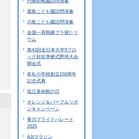
円座幼稚園訪問演奏
屋島こども園訪問演奏
川島こども園訪問演奏
全国一斉熟睡プラ寝たリ
ウム
第43回全日本大学9ブロ
ック対抗準硬式野球大会
開会式
牟礼小学校創立150周年
記念式典
塩江美術館の日
オレンジ＆パープルリボ
ンキャンペーン
香川プライドパレード
2025
AJIマラソン