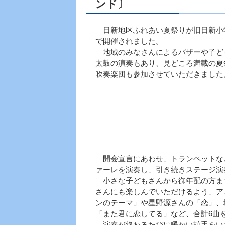
ンド〕
日新地区ふれあい夏祭りが旧日新小
で開催されました。
地域のみなさんによるバザーや子ど
太鼓の演奏もあり、見どころ満載の夏
吹奏楽団も参加させていただきました
開会宣言にあわせ、トランペットな
ァーレを演奏し、引き続きステージ演
小さな子どもさんから御年配の方ま
さんにも楽しんでいただけるよう、ア
ンのテーマ」や星野源さんの「恋」、
「また君に恋してる」など、合計6曲
演奏が終わるたびに暖かい拍手をい