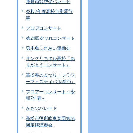
運動街頭啓発パレード
令和7年度高松市慰霊行
事
フロアコンサート
第24回夕ぐれコンサート
男木島ふれあい運動会
サンクリスタル高松「あ
りがとうコンサート」
高松春のまつり「フラワ
ーフェスティバル2025」
フロアーコンサート～令
和7年春～
きものパレード
高松市役所吹奏楽団第51
回定期演奏会