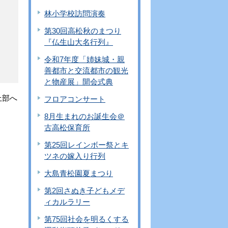
林小学校訪問演奏
第30回高松秋のまつり
『仏生山大名行列』
令和7年度「姉妹城・親
善都市と交流都市の観光
と物産展」開会式典
上部へ
フロアコンサート
8月生まれのお誕生会＠
古高松保育所
第25回レインボー祭とキ
ツネの嫁入り行列
大島青松園夏まつり
第2回さぬき子どもメデ
ィカルラリー
第75回社会を明るくする