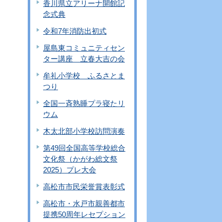
香川県立アリーナ開館記
念式典
令和7年消防出初式
屋島東コミュニティセン
ター講座 立春大吉の会
牟礼小学校 ふるさとま
つり
全国一斉熟睡プラ寝たリ
ウム
木太北部小学校訪問演奏
第49回全国高等学校総合
文化祭（かがわ総文祭
2025）プレ大会
高松市市民栄誉賞表彰式
高松市・水戸市親善都市
提携50周年レセプション