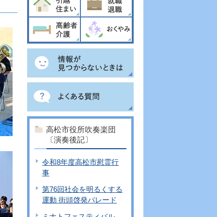
高松市役所吹奏楽団
〔演奏後記〕
令和8年度高松市慰霊行
事
第76回社会を明るくする
運動 街頭啓発パレード
ミナトフェスティバル