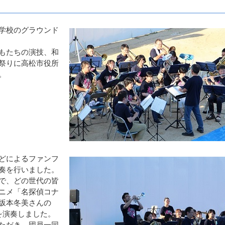
学校のグラウンド
もたちの演技、和
祭りに高松市役所
。
どによるファンフ
奏を行いました。
で、どの世代の皆
ニメ「名探偵コナ
坂本冬美さんの
を演奏しました。
ただき、団員一同