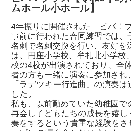
ムホール小ホール】
4年振りに開催された「ビバ！
事前に行われた合同練習では、
名刺で名刺交換を行い、友好を
は、円座小学校、牟礼北小学校
校の4校が出演されており、全
者の方も一緒に演奏に参加され、
「ラデツキー行進曲」の演奏は
した。
私も、以前勤めていた幼稚園で
再会し子どもたちの成長を嬉し
奏をするという貴重な経験をさ