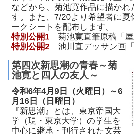
などから、菊池寛作品に描かれ
す。また、7/20より希望者に
ークシートを配布します。
特別公開1
菊池寛直筆原稿「屋
特別公開2
池川直デッサン画
第四次新思潮の青春～菊
池寛と四人の友人～
令和6年4月9日（火曜日）～6
月16日（日曜日）
『新思潮』とは、東京帝国大
学（現・東京大学）の学生を
中心に継承・刊行された文芸