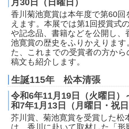
月30日（日曜日）
香川菊池寛賞は本年度で第60回
えます。本展では第1回授賞式
や記念品、書籍などを公開し、
池寛賞の歴史をふりかえります
た、これまでの受賞者の方から
稿文も紹介します。
生誕115年 松本清張
令和6年11月19日（火曜日）
和7年1月13日（月曜日・祝
芥川賞、菊池寛賞を受賞した松
は、香川に赴いて取材した「形