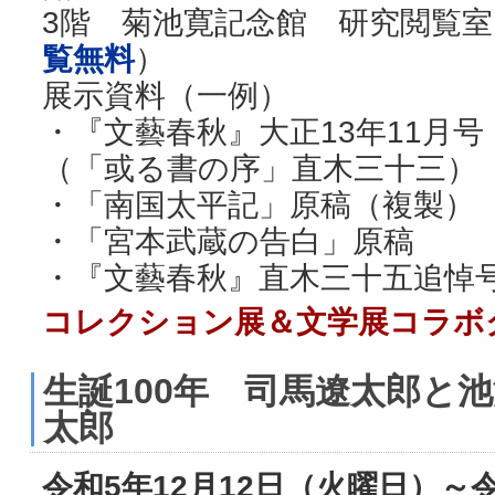
3階 菊池寛記念館 研究閲覧室
覧無料
）
展示資料（一例）
・『文藝春秋』大正13年11月
（「或る書の序」直木三十三）
・「南国太平記」原稿（複製）
・「宮本武蔵の告白」原稿
・『文藝春秋』直木三十五追悼号
コレクション展＆文学展コラボ
生誕100年 司馬遼太郎と
太郎
令和5年12月12日（火曜日）～