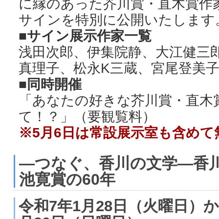
に縁のあった芥川賞・直木賞作
サインを特別に公開いたします
■サイン展示作家一覧
浅田次郎、伊集院静、大江健三
真理子、松永K三蔵、宮尾登美
■同時開催
「あなたの好きな芥川賞・直木
て！？」（要観覧料）
※5月6日は常設展示室も含めて
―つなぐ、香川の文学―香
池寛賞の60年
令和7年1月28日（火曜日）か