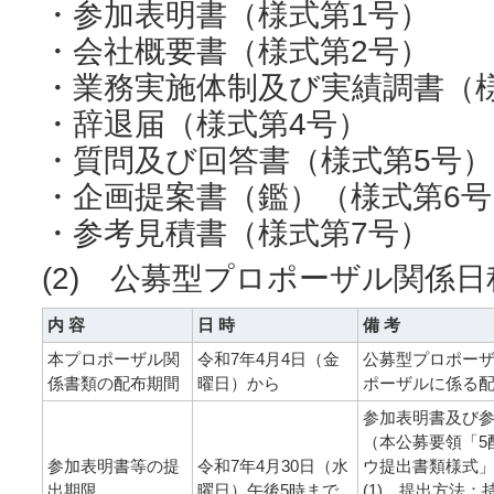
・参加表明書（様式第1号）
・会社概要書（様式第2号）
・業務実施体制及び実績調書（
・辞退届（様式第4号）
・質問及び回答書（様式第5号）
・企画提案書（鑑）（様式第6号
・参考見積書（様式第7号）
(2) 公募型プロポーザル関係日
内 容
日 時
備 考
本プロポーザル関
令和7年4月4日（金
公募型プロポー
係書類の配布期間
曜日）から
ポーザル
に係る
参加表明書及び
（本公募要領「5
参加表明書等の提
令和7年4月30日（水
ウ提出書類様式」の
出期限
曜日）午後5時まで
(1) 提出方法