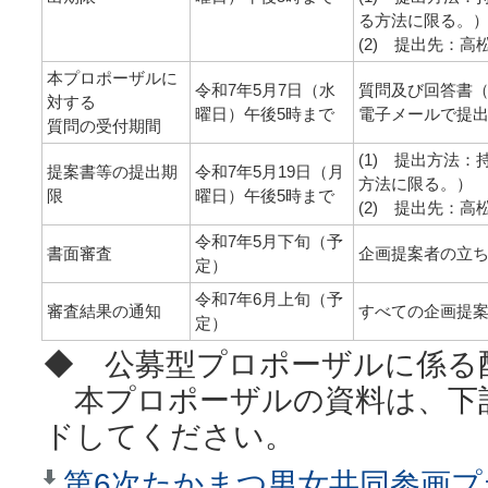
る方法に限る。
(2) 提出先：
本プロポーザルに
令和7年5月7日（水
質問及び回答書（
対する
曜日）午後5時まで
電子メールで提
質問の受付期間
(1) 提出方法
提案書等の提出期
令和7年5月19日（月
方法に限る。）
限
曜日）午後5時まで
(2) 提出先：
令和7年5月下旬（予
書面審査
企画提案者の立
定）
令和7年6月上旬（予
審査結果の通知
すべての企画提
定）
◆ 公募型プロポーザルに係る
本プロポーザルの資料は、下
ドしてください。
第6次たかまつ男女共同参画プ