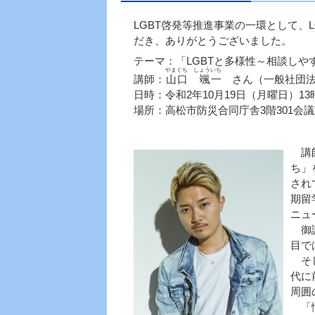
LGBT啓発等推進事業の一環として、L
だき、ありがとうございました。
テーマ：「LGBTと多様性～相談しや
やまぐち しょういち
講師：
山口 颯一
さん（一般社団法人
日時：令和2年10月19日（月曜日）13
場所：高松市防災合同庁舎3階301会
講師
ち」
され
期留
ニュ
御講
目で
そし
代に
周囲
「悩