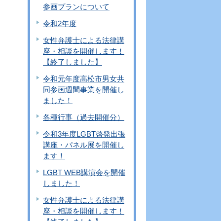
参画プランについて
令和2年度
女性弁護士による法律講
座・相談を開催します！
【終了しました】
令和元年度高松市男女共
同参画週間事業を開催し
ました！
各種行事（過去開催分）
令和3年度LGBT啓発出張
講座・パネル展を開催し
ます！
LGBT WEB講演会を開催
しました！
女性弁護士による法律講
座・相談を開催します！