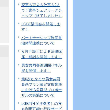
家事も育児も仕事も2人
で！家事シェアワークシ
ョップ（終了しました）
LGBT講演会を開催しま
す！
パートナーシップ制度自
治体間連携について
女性弁護士による法律講
座・相談を開催します！
男女共同参画週間パネル
展を開催します！
第6次たかまつ男女共同
参画プラン策定支援業務
における公募型プロポー
ザルの実施について
LGBT(性的少数者）の方
も利用可能な行政サービ