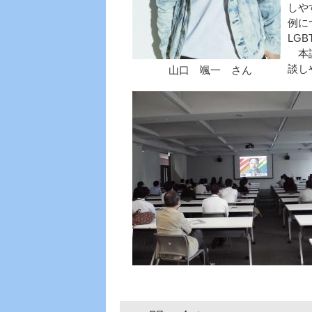
しや
例に
LG
本講
談し
山口 颯一 さん