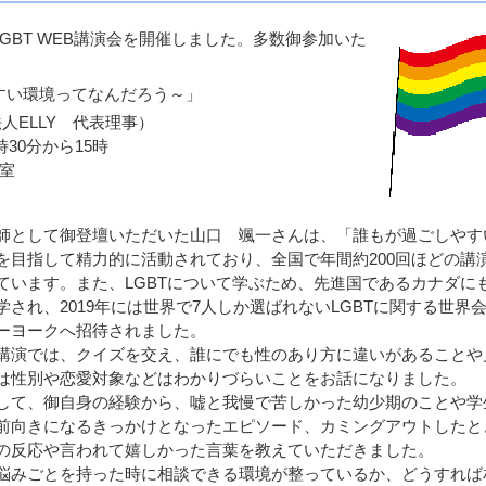
GBT WEB講演会を開催しました。多数御参加いた
すい環境ってなんだろう～」
ELLY 代表理事）
時30分から15時
議室
として御登壇いただいた山口 颯一さんは、「誰もが過ごしやす
を目指して精力的に活動されており、全国で年間約200回ほどの講
ています。また、LGBTについて学ぶため、先進国であるカナダに
学され、2019年には世界で7人しか選ばれないLGBTに関する世界
ーヨークへ招待されました。
演では、クイズを交え、誰にでも性のあり方に違いがあることや
は性別や恋愛対象などはわかりづらいことをお話になりました。
て、御自身の経験から、嘘と我慢で苦しかった幼少期のことや学
前向きになるきっかけとなったエピソード、カミングアウトしたと
の反応や言われて嬉しかった言葉を教えていただきました。
みごとを持った時に相談できる環境が整っているか、どうすれば