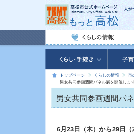
トップページ
くらしの情報
市
男女共同参画週間パネル展を開催しま
男女共同参画週間パ
6月23日（木）から29日