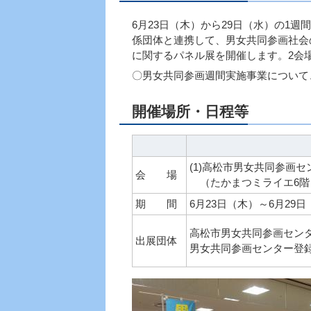
6月23日（木）から29日（水）の1
係団体と連携して、男女共同参画社会
に関するパネル展を開催します。2会
〇男女共同参画週間実施事業について
開催場所・日程等
(1)高松市男女共同参画セ
会 場
（たかまつミライエ6階
期 間
6月23日（木）～6月29
高松市男女共同参画セン
出展団体
男女共同参画センター登