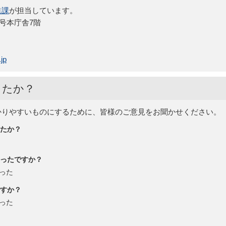
進課
が担当しています。
5号本庁舎7階
jp
したか？
かりやすいものにするために、皆様のご意見をお聞かせください。
たか？
ったですか？
った
すか？
った