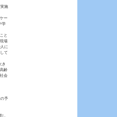
度実施
ケー
中学
こと
現場
0人に
として
大き
高齢
社会
めの予
開し