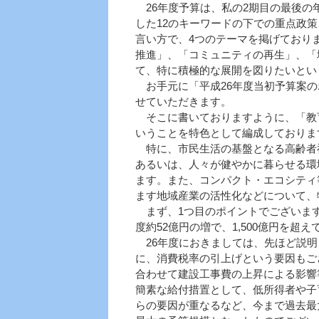
26年度予算は、私の2期目の最後の年
した12のキーワードの下での重点政
言い方で、4つのテーマを掲げており
推進」、「コミュニティの再生」、「
て、特に積極的な展開を図りたいとい
お手元に「平成26年度当初予算案の
せていただきます。
そこに書いておりますように、「教
いうことを特色として編成しておりま
特に、市民生活の基盤となる高齢者
あるいは、人々が健やかに暮らせる環
ます。また、コンパクト・エコシティ
ます地域産業の活性化などについて、
まず、1つ目のポイントでございます
度約52億円の増で、1,500億円を超
26年度におきましては、先ほど説明
に、消費税率の引上げという要因もご
合わせて建設工事費の上昇による影響
簡素な給付措置として、低所得者や子
らの要因が重なるなど、今まで過去最大で