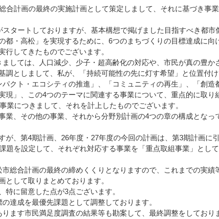
総合計画の最終の実施計画として策定しまして、それに基づき事業
がスタートしておりますが、基本構想で掲げました目指すべき都市
の都・高松」を実現するために、6つのまちづくりの目標達成に向
実行してきたものでございます。
ましては、人口減少、少子・超高齢化の対応や、市民が真の豊か
基調としまして、私が、「持続可能性の先に灯す希望」と位置付け
ンパクト・エコシティの推進」、「コミュニティの再生」、「創造
実現」、この4つのテーマに関連する事業について、重点的に取り
べき事業につきまして、それを計上したものでございます。
業、その他の事業、それから分野別計画の4つの章の構成となっ
が、第4期計画、26年度・27年度の今回の計画は、第3期計画に
む課題を設定して、それぞれ対応する事業を「重点取組事業」とし
市総合計画の最終の締めくくりとなりますので、これまでの実績
画として取りまとめております。
、特に留意した点が3点ございます。
標の達成を最優先課題として調整しております。
ります市民満足度調査の結果等も勘案して、最終調整をしており