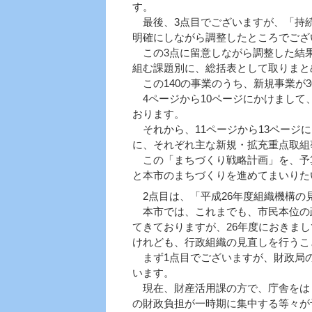
す。
最後、3点目でございますが、「持続
明確にしながら調整したところでござ
この3点に留意しながら調整した結果
組む課題別に、総括表として取りまと
この140の事業のうち、新規事業が3
4ページから10ページにかけまして
おります。
それから、11ページから13ページ
に、それぞれ主な新規・拡充重点取組
この「まちづくり戦略計画」を、予
と本市のまちづくりを進めてまいりた
2点目は、「平成26年度組織機構の
本市では、これまでも、市民本位の
てきておりますが、26年度におきま
けれども、行政組織の見直しを行うこ
まず1点目でございますが、財政局の
います。
現在、財産活用課の方で、庁舎をは
の財政負担が一時期に集中する等々が