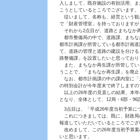
入しまして、既存施設の有効活用、ま
こうとしているところでございます。
従いまして、名称も、経営という観
で「財産管理室」を持っておりますが
それから2点目が、道路とまちなか
都市整備局の中で、道路課、まちな
都市計画課が所管している都市計画道
て、道路の管理と道路の建設を分ける
路整備課」を設置したいと思っており
また、まちなか再生課が所管してい
うことで、「まちなか再生課」を廃止
なお、都市計画課の中の課内室に「
の特別会計が今年度末で終了しますの
以上の26年度の見直しの結果、本年
となり、全体として、12局・6部・9
3点目は、「平成26年度当初予算に
これにつきましては、既に、財政局
報道していただいているところでござ
改めまして、この26年度当初予算案
いと思います。