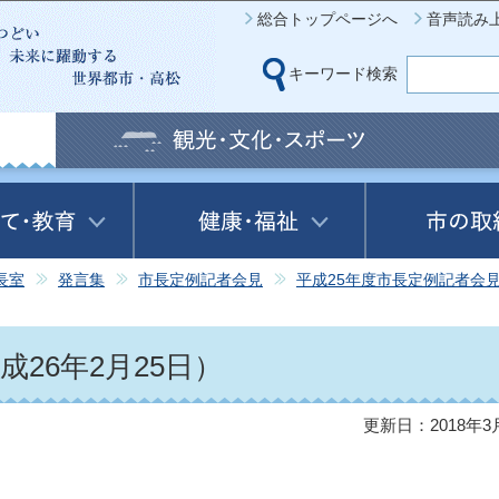
このページの本文へ移動
総合トップページへ
音声読み
キーワード検索
長室
発言集
市長定例記者会見
平成25年度市長定例記者会
）
26年2月25日）
更新日：2018年3