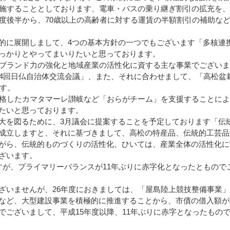
実施することとしております、電車・バスの乗り継ぎ割引の拡充を
年度後半から、70歳以上の高齢者に対する運賃の半額割引の補助な
に展開しまして、4つの基本方針の一つでもございます「多核連
っかりとやってまいりたいと思っております。
ブランド力の強化と地域産業の活性化に資する主な事業でございま
4回日仏自治体交流会議」、また、それに合わせまして、「高松盆
ます。
格したカマタマーレ讃岐など「おらがチーム」を支援することによ
たいと思っております。
を図るために、3月議会に提案することを予定しております「伝
成立しますと、それに基づきまして、高松の特産品、伝統的工芸品
がら、伝統的ものづくりの活性化、ひいては、産業全体の活性化に
ざいます。
が、プライマリーバランスが11年ぶりに赤字化となったともので
いませんが、26年度におきましては、「屋島陸上競技整備事業」
など、大型建設事業を積極的に推進することから、市債の借入額が
でございまして、平成15年度以降、11年ぶりに赤字となったもの