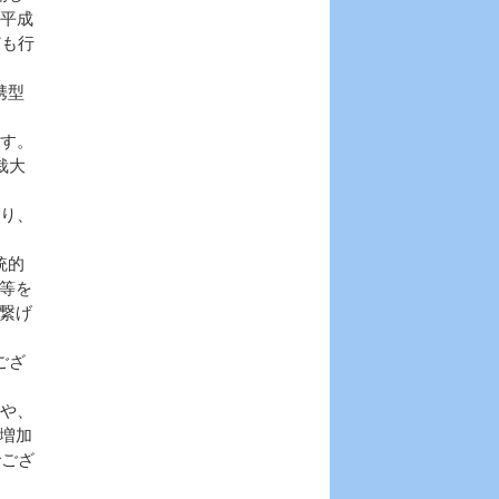
、平成
ども行
携型
す。
栽大
り、
統的
等を
繋げ
ござ
や、
増加
でござ