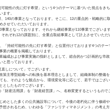
可能性の先に灯す希望」という4つのテーマに基づいた視点をきち
います。
、140の事業となっております。そこに、12の重点的・戦略的に
めさせていただいております。
0事業となっております。それから継続事業が110事業でございま
、それぞれ12の課題別に、全重点取組事業として計上させていただ
に、「持続可能性の先に灯す希望」と位置付けております4つのテー
事業の概要を掲載しております。
算編成および事業実施の指針としまして、総合的かつ計画的な市政
いと思っております。
見直しについて」でございます。
政策主導型組織への転換を基本理念としまして、組織体制の整備を
しても、そのような観点から、環境変化等に応じて、若干ではござ
ととしたものでございます。
「財産活用課」を「財産経営課」へ、名称変更するというもので
じめとした多くの公共施設等について、今後の老朽化に伴う修繕や
予想されるため、いわゆる「ファシリティマネジメント」の考え方