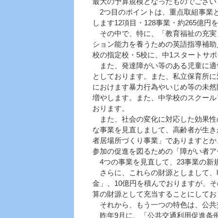
最大の予算規模となったものでござい
2つ目のポイントは、重点取組事業と
します12項目・128事業・約265億
その中で、特に、「教育福祉の充実
ション能力を養うための英語指導補助
校の指定校・5校に、中1スタートサ
また、発達障がい等のある児童に適
としております。また、私立保育所に
におけます暴力行為やいじめ等の未然
増やします。また、中学校のスクール
おります。
また、社会の変化に対応した効果性の
な事業を見直しまして、高齢者が生き
者居場所づくり事業」でありますとか
参加の促進を図るための「障がい者ア
4つの事業を見直して、23事業の新
さらに、これらの財源としまして、昨
金」、10億円を積んでおりますが、
算の財源として充当することにしてお
それから、もう一つの特色は、公共
昨年9月に、「公共交通利用促進条例