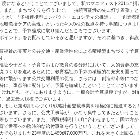
度になるということでございまして、私のマニフェスト2011に掲
策、また、まちづくりを行う上で、「持続可能性の先に灯す希望」
ますが、「多核連携型コンパクト・エコシティの推進」、「創造都
地域包括ケアの実現」といった4つの柱の視点を持つ事業につきま
うことで、予算編成に取り組んだところでございます。
ポイント」をお配りしているかと思いますが、それに基づき、御説
育福祉の充実と公共交通・産業活性化による積極型まちづくり予算
す。
福祉や子ども・子育ておよび教育の各分野において、人的資源の充
境づくりを進めるために、教育福祉の予算の積極的な充実を図って
等に繋がります公共交通利用の促進、さらには、創造都市等につな
特に、重点的に配分して、予算を編成したということでございます
けれども、そこにありますように、一般会計予算規模ですが、対
えて、過去最大規模でございます。
しました第4期まちづくり戦略計画登載事業を積極的に推進すると
ざいます。さらに、公共工事等が、かなり集中してきたということ
等もございます。また、消費税率引上げに合わせまして、国の方か
育て世帯への臨時的な給付事業を行うということでございまして、
ありました23年度の1,499億7,000万円、これを大きく上回る