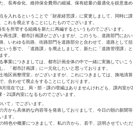
た、長寿命化、維持保全費用の縮減、保有総量の最適化を鋭意進め
点を入れるということで「財産経営課」に変更しまして、同時に課
、これを廃止することにしたものでございます。
再生を所管する組織を新たに再編するというものでございます。
か再生課、都市計画課がございますが、このうち、道路部門におい
路、いわゆる街路、街路部門を道路部分と合わせて、道路として括
という形で、「道路課」を廃止しまして、新たに「道路管理課」と
ます。
る事業につきましては、都市計画全体の中で一緒に実施していこう
し、「都市計画課」に一元化したいと思っております。
土地区画整理室」がございますが、これにつきましては、換地清算
で、合わせて廃止をすることにしております。
4月現在では、局・部・課の増減はありませんけれども、課内室が
6課・21課内室になるものでございます。
ついて」でございます。
の方から具体的な内容等を発表しておりまして、今日の朝の新聞等
います。
の特色や概要につきまして、私の方から、若干、説明させていただ