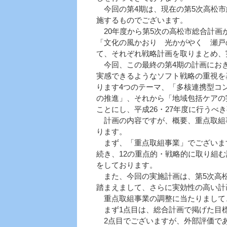
今回の第4期は、現在の第5次高松市
施するものでございます。
20年度から第5次の高松市総合計画
「文化の風かおり 光かがやく 瀬戸
て、それぞれ戦略計画を取りまとめ、
今回、この最終の第4期の計画におき
実感できるようなソフト戦略の重視を
ります4つのテーマ、「多核連携型コ
の推進」、それから「地域包括ケアの
ことにし、平成26・27年度に行う
計画の内容ですが、概要、重点取組事
ります。
まず、「重点取組事業」でございます
続き、12の重点的・戦略的に取り組
をしております。
また、今回の実施計画は、第5次高松
踏まえまして、さらに実効性の高い計
重点取組事業の調整に当たりまして
まず1点目は、総合計画で掲げた目
2点目でございますが、外部評価であ