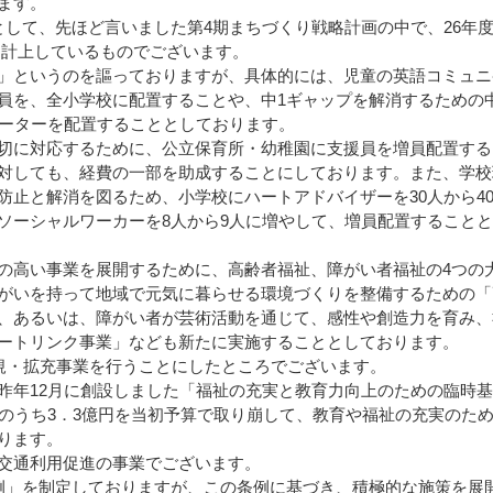
ます。
して、先ほど言いました第4期まちづくり戦略計画の中で、26年
円を計上しているものでございます。
」というのを謳っておりますが、具体的には、児童の英語コミュニ
員を、全小学校に配置することや、中1ギャップを解消するための
ポーターを配置することとしております。
切に対応するために、公立保育所・幼稚園に支援員を増員配置する
対しても、経費の一部を助成することにしております。また、学校
防止と解消を図るため、小学校にハートアドバイザーを30人から4
ソーシャルワーカーを8人から9人に増やして、増員配置すること
高い事業を展開するために、高齢者福祉、障がい者福祉の4つの
がいを持って地域で元気に暮らせる環境づくりを整備するための「
、あるいは、障がい者が芸術活動を通じて、感性や創造力を育み、
ートリンク事業」なども新たに実施することとしております。
規・拡充事業を行うことにしたところでございます。
年12月に創設しました「福祉の充実と教育力向上のための臨時基
そのうち3．3億円を当初予算で取り崩して、教育や福祉の充実のた
ります。
交通利用促進の事業でございます。
」を制定しておりますが、この条例に基づき、積極的な施策を展