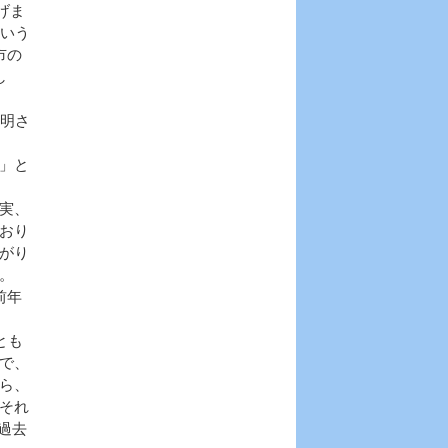
げま
という
市の
し
明さ
」と
実、
おり
がり
。
前年
とも
で、
ら、
それ
、過去