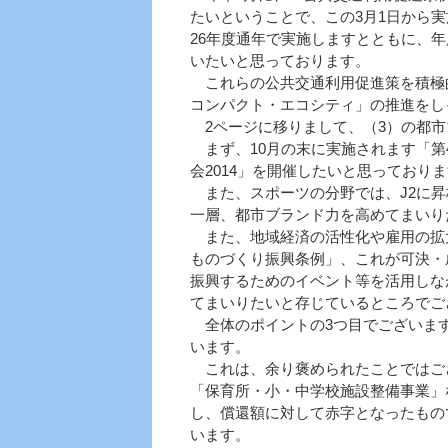
たいということで、この3月1日から
26年度通年で実施しますとともに、
いたいと思っております。
これらの公共交通利用促進策を積極的
コンパクト・エコシティ」の推進をし
2ページに移りまして、（3）の都市
まず、10月の末に実施されます「第
会2014」を開催したいと思っており
また、スポーツの分野では、J2に昇
一層、都市ブランド力を高めてまいり
また、地域経済の活性化や雇用の拡大
ものづくり振興条例」、これが可決・
振興するためのイベント等を活用しな
てまいりたいと存じているところでご
全体のポイントの3つ目でございます
います。
これは、余り褒められたことではござ
「保育所・小・中学校施設整備事業」
し、償還額に対して赤字となったもの
います。