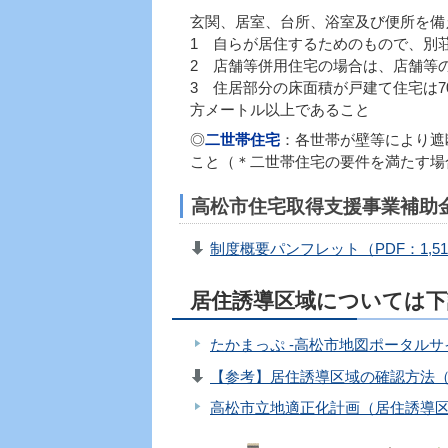
玄関、居室、台所、浴室及び便所を備
1 自らが居住するためのもので、別
2 店舗等併用住宅の場合は、店舗等
3 住居部分の床面積が戸建て住宅は7
方メートル以上であること
◎
二世帯住宅
：各世帯が壁等により遮
こと（＊二世帯住宅の要件を満たす場
高松市住宅取得支援事業補助
制度概要パンフレット（PDF：1,51
居住誘導区域については
たかまっぷ -高松市地図ポータルサ
【参考】居住誘導区域の確認方法（PD
高松市立地適正化計画（居住誘導区