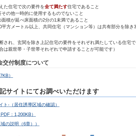
えた住宅で次の要件を
全て満たす
住宅であること
荘その他一時的に使用するものでないこと
の面積が延べ床面積の2分の1未満であること
0平方メートル以上、共同住宅（マンション等）は共有部分を除き3
断され、玄関を除き上記住宅の要件をそれぞれ満たしている住宅で
合は親世帯・子世帯それぞれで申請することが可能です）
金交付制度について
7KB）
下記サイトにてお調べいただけます
イト-（居住誘導区域の確認）
F：1,200KB）
域の説明（6章））