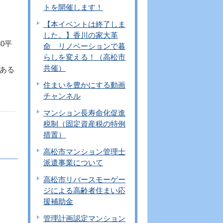
トを開催します！
【本イベントは終了しま
した。】香川の家大革
0平
命 リノベーションで暮
らしを変える！（高松市
共催）
ある
住まいを豊かにする動画
チャンネル
マンション長寿命化促進
税制（固定資産税の特例
措置）
高松市マンション管理士
派遣事業について
高松市リバースモーゲー
ジによる高齢者住まい応
援補助金
管理計画認定マンション