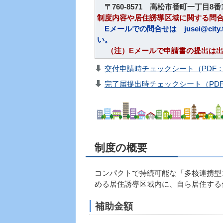
〒760-8571 高松市番町一丁目8
制度内容や居住誘導区域に関する問
Eメールでの問合せは jusei@city.taka
い。
（注）Eメールで申請書の提出は出
交付申請時チェックシート（PDF：4
完了届提出時チェックシート（PDF：
制度の概要
コンパクトで持続可能な「多核連携型
める居住誘導区域内に、自ら居住する
補助金額