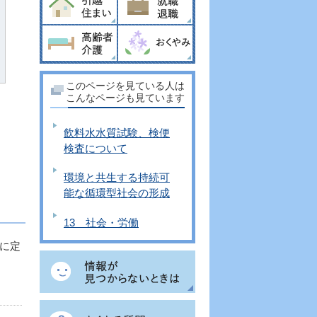
さ
このページを見ている人は
こんなページも見ています
飲料水水質試験、検便
検査について
環境と共生する持続可
能な循環型社会の形成
13 社会・労働
に定