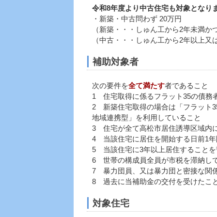
令和8年度より中古住宅も対象となり
・新築・中古問わず 20万円
（新築・・・しゅん工から2年未満か
（中古・・・しゅん工から2年以上又
補助対象者
次の要件を
全て満たす
者であること
1 住宅取得に係るフラット35の債務
2 新築住宅取得の場合は「フラット3
地域連携型」を利用していること
3 住宅が全て高松市居住誘導区域内
4 当該住宅に居住を開始する日前1
5 当該住宅に3年以上居住すること
6 世帯の構成員全員が市税を滞納し
7 暴力団員、又は暴力団と密接な関
8 過去に当補助金の交付を受けたこ
対象住宅