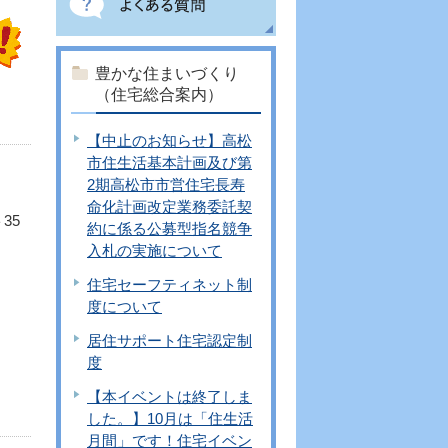
豊かな住まいづくり
（住宅総合案内）
【中止のお知らせ】高松
市住生活基本計画及び第
2期高松市市営住宅長寿
命化計画改定業務委託契
35
約に係る公募型指名競争
入札の実施について
住宅セーフティネット制
度について
居住サポート住宅認定制
度
【本イベントは終了しま
した。】10月は「住生活
月間」です！住宅イベン