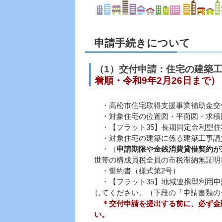
申請手続きについて
（1）交付申請：
住宅の建築
着順・令和9年2月26日まで）
・高松市住宅取得支援事業補助金交
・対象住宅の位置図・平面図・求積
・【フラット35】長期固定金利型住
・対象住宅の建築に係る建築工事請
・（
申請期限や金銭消費貸借契約が
世帯の構成員税全員の市税滞納無証明
・誓約書（様式第2号）
・【フラット35】地域連携型利用申
してください。（下段の「申請書類の
＊交付申請を提出する前に、必ず金
い。