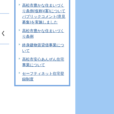
高松市豊かな住まいづく
り条例(仮称)(案)について
パブリックコメント(意見
募集)を実施しました
高松市豊かな住まいづく
出く
り条例
終身建物賃貸借事業につ
いて
高松市安心あんぜん住宅
事業について
セーフティネット住宅登
録制度