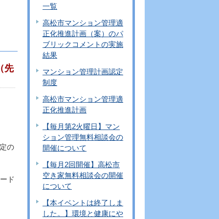
一覧
高松市マンション管理適
正化推進計画（案）のパ
ブリックコメントの実施
結果
（先
マンション管理計画認定
制度
高松市マンション管理適
正化推進計画
【毎月第2火曜日】マン
ション管理無料相談会の
定の
開催について
【毎月2回開催】高松市
空き家無料相談会の開催
ード
について
【本イベントは終了しま
した。】環境と健康にや