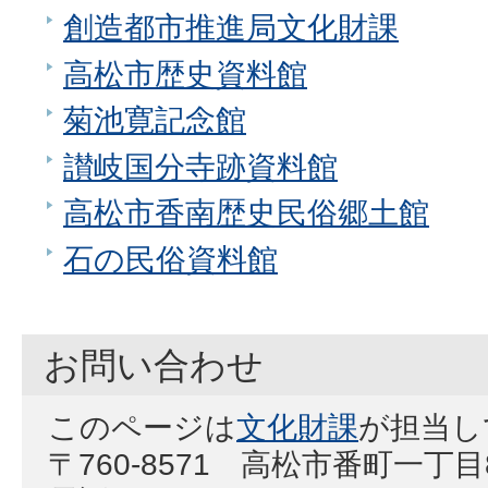
創造都市推進局文化財課
高松市歴史資料館
菊池寛記念館
讃岐国分寺跡資料館
高松市香南歴史民俗郷土館
石の民俗資料館
お問い合わせ
このページは
文化財課
が担当し
〒760-8571 高松市番町一丁