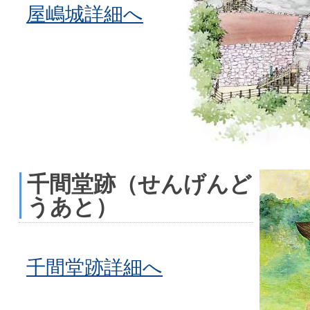
屋嶋城詳細へ
千間堂跡（せんげんど
うあと）
千間堂跡詳細へ