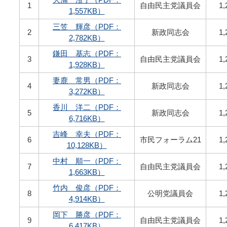
1
自由民主党議員会
1,
1,557KB）
三笠 輝彦（PDF：
2
新政同志会
1,
2,782KB）
鎌田 基志（PDF：
3
自由民主党議員会
1,
1,928KB）
妻鹿 常男（PDF：
4
新政同志会
1,
3,272KB）
香川 洋二（PDF：
5
新政同志会
1,
6,716KB）
吉峰 幸夫（PDF：
6
市民フォーラム21
1,
10,128KB）
中村 順一（PDF：
7
自由民主党議員会
1,
1,663KB）
竹内 俊彦（PDF：
8
公明党議員会
1,
4,914KB）
岡下 勝彦（PDF：
9
自由民主党議員会
1,
6,417KB）