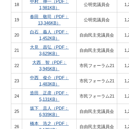
中村 伸一（PDF：
18
公明党議員会
1,
1,981KB）
春田 敬司（PDF：
19
公明党議員会
1,
13,346KB）
白石 義人（PDF：
20
自由民主党議員会
1,
1,452KB）
大見 昌弘（PDF：
21
自由民主党議員会
1,
3,629KB）
大西 智（PDF：
22
市民フォーラム21
1,
3,945KB）
中西 俊介（PDF：
23
市民フォーラム21
1,
1,483KB）
造田 正彦（PDF：
24
市民フォーラム21
1,
5,131KB）
坂下 且人（PDF：
25
自由民主党議員会
1,
6,939KB）
橋本 浩之（PDF：
26
自由民主党議員会
1,