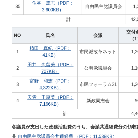
住谷 篤志（PDF：
35
自由民主党議員会
1,
3,600KB）
計
42,
交付
NO
氏名
会派
（1
植田 真紀（PDF：
1
市民派改革ネット
1,2
41KB）
田井 久留美（PDF：
2
公明党議員会
1,1
707KB）
富野 和憲（PDF：
3
市民フォーラム21
1,2
4,322KB）
天雲 千恵美（PDF：
4
新政同志会
9
7,166KB）
計
4,4
各議員が支出した政務活動費のうち、会派共通経費分の領収
自由民主党議員会共通経費 （PDF：11,938KB）