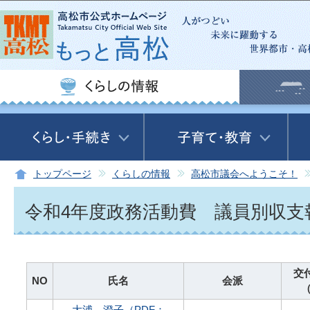
この
トップページ
くらしの情報
高松市議会へようこそ！
令和4年度政務活動費 議員別収支
交
NO
氏名
会派
（
大浦 澄子（PDF：