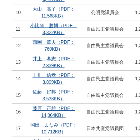
大山 高子（PDF：
10
公明党議員会
1,
11,568KB）
小比賀 勝博（PDF：
11
自由民主党議員会
1,
3,322KB）
西岡 章夫（PDF：
12
自由民主党議員会
1,
760KB）
井上 孝志（PDF：
13
自由民主党議員会
1,
2,839KB）
十川 信孝（PDF：
14
自由民主党議員会
1,
3,809KB）
佐藤 好邦（PDF：
15
自由民主党議員会
1,
3,533KB）
藤原 正雄（PDF：
16
自由民主党議員会
1,
14,964KB）
岡田 まなみ（PDF：
17
日本共産党議員団
1,
10,712KB）