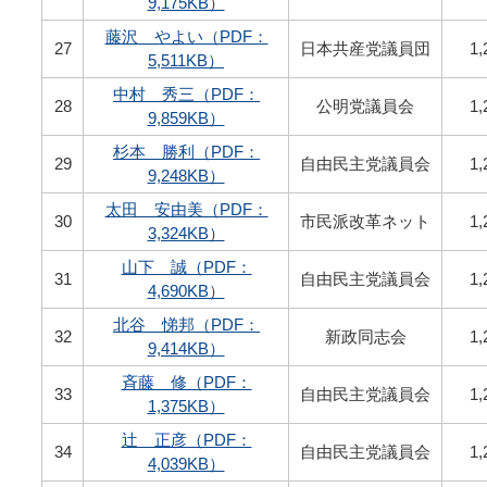
9,175KB）
藤沢 やよい（PDF：
27
日本共産党議員団
1,
5,511KB）
中村 秀三（PDF：
28
公明党議員会
1,
9,859KB）
杉本 勝利（PDF：
29
自由民主党議員会
1,
9,248KB）
太田 安由美（PDF：
30
市民派改革ネット
1,
3,324KB）
山下 誠（PDF：
31
自由民主党議員会
1,
4,690KB）
北谷 悌邦（PDF：
32
新政同志会
1,
9,414KB）
斉藤 修（PDF：
33
自由民主党議員会
1,
1,375KB）
辻󠄀 正彦（PDF：
34
自由民主党議員会
1,
4,039KB）