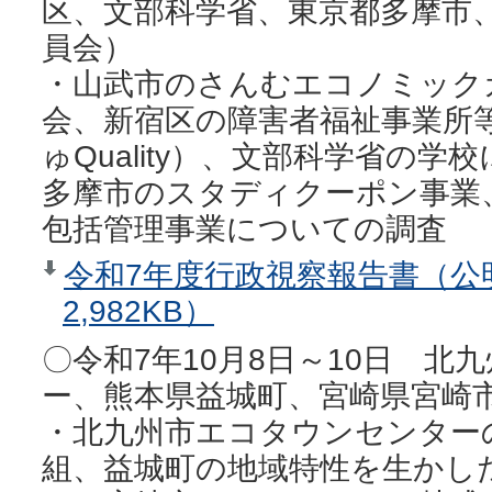
区、文部科学省、東京都多摩市
員会）
・山武市のさんむエコノミック
会、新宿区の障害者福祉事業所
ゅQuality）、文部科学省の
多摩市のスタディクーポン事業
包括管理事業についての調査
令和7年度行政視察報告書（公
2,982KB）
〇令和7年10月8日～10日 
ー、熊本県益城町、宮崎県宮崎市
・北九州市エコタウンセンター
組、益城町の地域特性を生かし