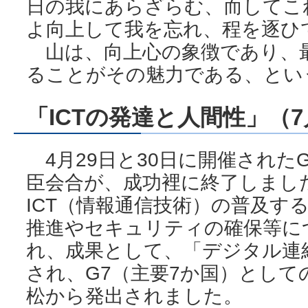
日の我にあらざらむ、而してこ
よ向上して我を忘れ、程を逐ひ
山は、向上心の象徴であり、
ることがその魅力である、とい
「ICTの発達と人間性」（
4月29日と30日に開催された
臣会合が、成功裡に終了しまし
ICT（情報通信技術）の普及す
推進やセキュリティの確保等に
れ、成果として、「デジタル連
され、G7（主要7か国）とし
松から発出されました。