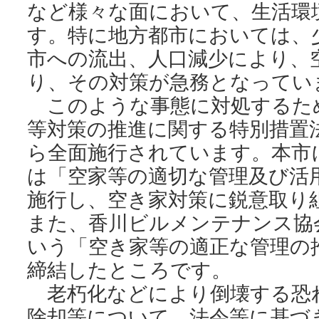
など様々な面において、生活環
す。特に地方都市においては、
市への流出、人口減少により、
り、その対策が急務となってい
このような事態に対処するた
等対策の推進に関する特別措置
ら全面施行されています。本市
は「空家等の適切な管理及び活
施行し、空き家対策に鋭意取り
また、香川ビルメンテナンス協
いう「空き家等の適正な管理の
締結したところです。
老朽化などにより倒壊する恐
除却等について、法令等に基づ