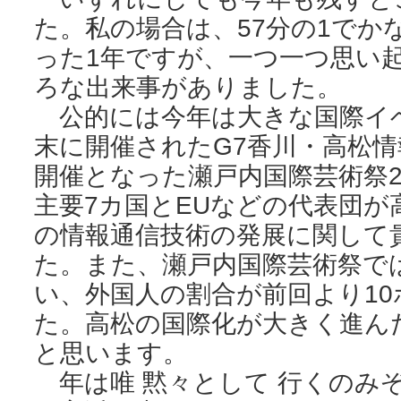
た。私の場合は、57分の1でか
った1年ですが、一つ一つ思い
ろな出来事がありました。
公的には今年は大きな国際イベ
末に開催されたG7香川・高松情
開催となった瀬戸内国際芸術祭2
主要7カ国とEUなどの代表団
の情報通信技術の発展に関して
た。また、瀬戸内国際芸術祭で
い、外国人の割合が前回より1
た。高松の国際化が大きく進ん
と思います。
年は唯 黙々として 行くのみ