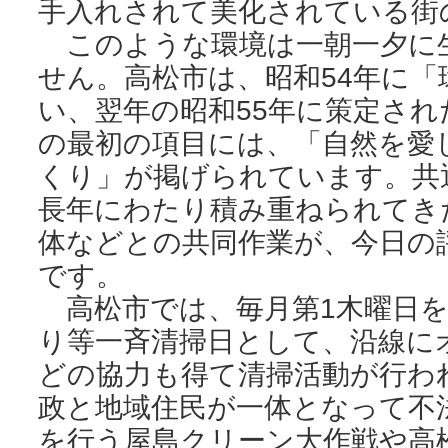
手入れされて美化されている街
このような環境は一朝一夕に
せん。高松市は、昭和54年に「
い、翌年の昭和55年に策定さ
の最初の項目には、「自然を愛
くり」が掲げられています。共
長年にわたり積み重ねられてき
体などとの共同作業が、今日の
です。
高松市では、毎月第1木曜日を
り等一斉清掃日として、沿線に
どの協力も得て清掃活動が行わ
政と地域住民が一体となって不
を行う屋島クリーン大作戦や高