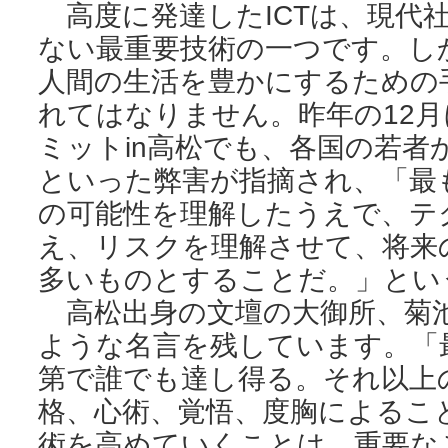
高度に発達したICTは、現代
ない最重要技術の一つです。し
人間の生活を豊かにするための
れてはなりません。昨年の12月に
ミットin高松でも、各国の若者
といった弊害が指摘され、「最も
の可能性を理解したうえで、テ
え、リスクを理解させて、将来の
多いものとすることだ。」とい
高松出身の文壇の大御所、菊
ような名言を残しています。「
第で誰でも達し得る。それ以上
格、心術、覚悟、度胸によるこ
術を高めていくことは、重要な