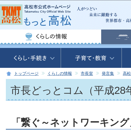
この
トップページ
くらしの情報
市長室
発言集
高松
市長どっとコム（平成28
「繋ぐ～ネットワーキング